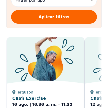
Aplicar filtros
Ferguson
Fergus
Chair Exercise
Chair E
10 ago. | 10:30 a. m. - 11:30
12 ago. 