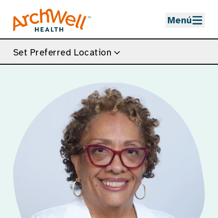
Skip to Main Content
Menú
Set Preferred Location