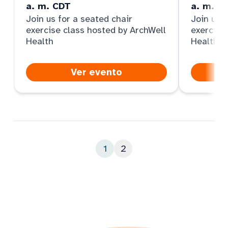
a. m. CDT
a. m. C
Join us for a seated chair
Join us f
exercise class hosted by ArchWell
exercise
Health
Health
Ver evento
1
2