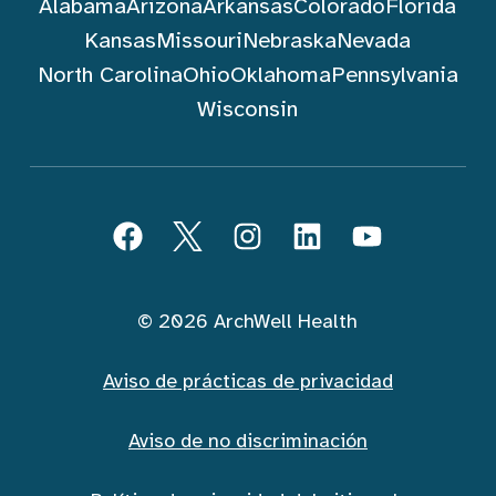
Alabama
Arizona
Arkansas
Colorado
Florida
Kansas
Missouri
Nebraska
Nevada
North Carolina
Ohio
Oklahoma
Pennsylvania
Wisconsin
Seguir ArchWell Health (Español)
Facebook
Twitter
Instagram
LinkedIn
YouTube
© 2026 ArchWell Health
Aviso de prácticas de privacidad
Aviso de no discriminación