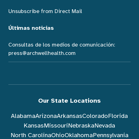
Unsubscribe from Direct Mail
Últimas noticias
Consultas de los medios de comunicación:
press@archwellhealth.com
Our State Locations
Alabama
Arizona
Arkansas
Colorado
Florida
Kansas
Missouri
Nebraska
Nevada
North Carolina
Ohio
Oklahoma
Pennsylvania