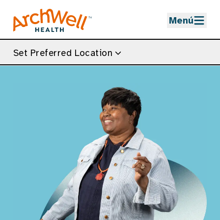
Skip to Main Content
Menú
Set Preferred Location