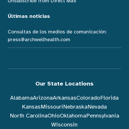
Unsubscribe from Direct Mail
Últimas noticias
Consultas de los medios de comunicación:
press@archwellhealth.com
Our State Locations
Alabama
Arizona
Arkansas
Colorado
Florida
Kansas
Missouri
Nebraska
Nevada
North Carolina
Ohio
Oklahoma
Pennsylvania
Wisconsin