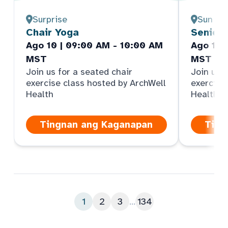
Surprise
Sun Cit
Chair Yoga
Senior
Ago 10 | 09:00 AM - 10:00 AM
Ago 10 
MST
MST
Join us for a seated chair
Join us f
exercise class hosted by ArchWell
exercise
Health
Health
Tingnan ang Kaganapan
Ting
1
2
3
...
134