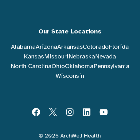
Our State Locations
Alabama
Arizona
Arkansas
Colorado
Florida
Kansas
Missouri
Nebraska
Nevada
North Carolina
Ohio
Oklahoma
Pennsylvania
Wisconsin
Sundin ArchWell Health (Tagalog)
Facebook
Twitter
Instagram
LinkedIn
YouTube
© 2026 ArchWell Health