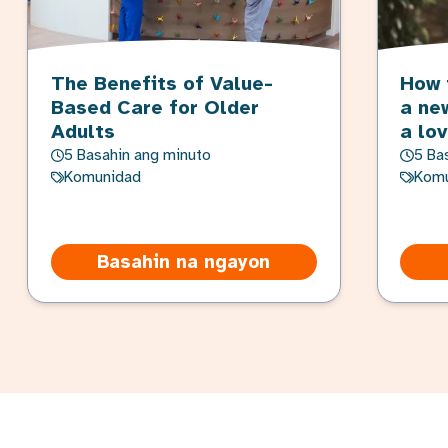
The Benefits of Value-
How 
Based Care for Older
a ne
Adults
a lo
5 Basahin ang minuto
5 Ba
Komunidad
Komu
Basahin na ngayon