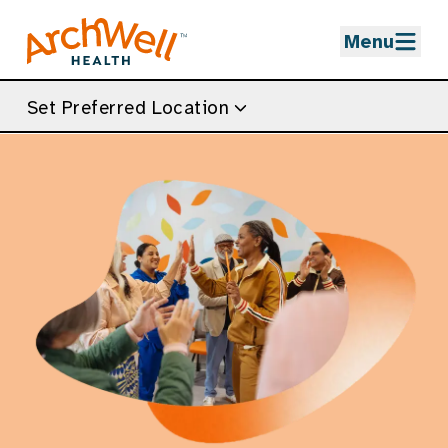
Skip to Main Content
Menu
Set Preferred Location