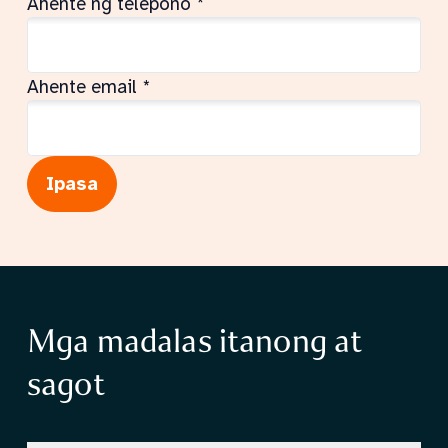
Ahente ng telepono
*
Ahente email
*
Ipasa
Mga madalas itanong at
sagot
Seksyon