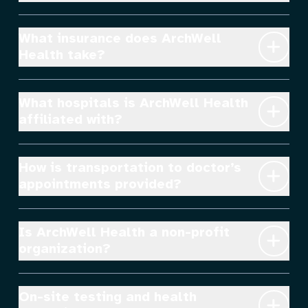
What insurance does ArchWell 
Health take?
What hospitals is ArchWell Health 
affiliated with?
How is transportation to doctor’s 
appointments provided?
Is ArchWell Health a non-profit 
organization?
On-site testing and health 