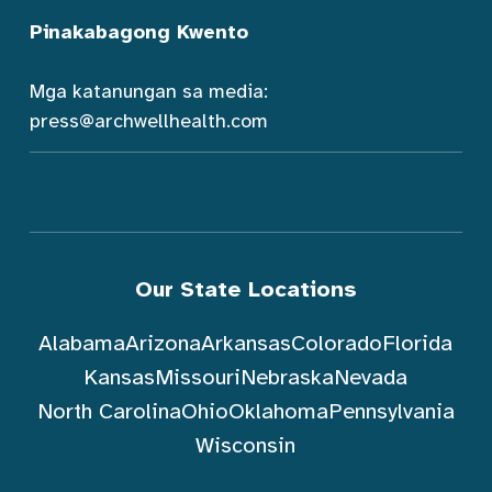
Pinakabagong Kwento
Mga katanungan sa media:
press@archwellhealth.com
Our State Locations
Alabama
Arizona
Arkansas
Colorado
Florida
Kansas
Missouri
Nebraska
Nevada
North Carolina
Ohio
Oklahoma
Pennsylvania
Wisconsin