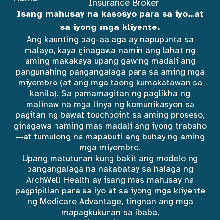
Insurance Broker
Isang mahusay na kasosyo para sa iyo…at
sa iyong mga kliyente.
Ang kaunting pag-aalaga ay napupunta sa
malayo, kaya ginagawa namin ang lahat ng
aming makakaya upang gawing madali ang
pangunahing pangangalaga para sa aming mga
miyembro (at ang mga taong kumakatawan sa
kanila). Sa pamamagitan ng paglikha ng
malinaw na mga linya ng komunikasyon sa
pagitan ng bawat touchpoint sa aming proseso,
ginagawa naming mas madali ang iyong trabaho
—at tumulong na mapabuti ang buhay ng aming
mga miyembro.
Upang matutunan kung bakit ang modelo ng
pangangalaga na nakabatay sa halaga ng
ArchWell Health ay isang mas mahusay na
pagpipilian para sa iyo at sa iyong mga kliyente
ng Medicare Advantage, tingnan ang mga
mapagkukunan sa ibaba.