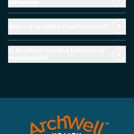
screenings
Where is ArchWell Health located?
Is ArchWell Health a faith-based 
organization?