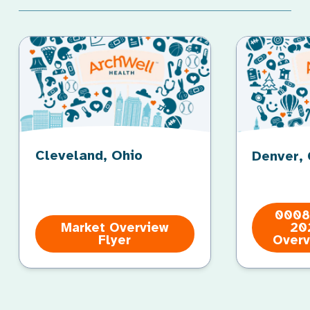
Cleveland, Ohio
Denver,
0008
Market Overview
20
Flyer
Overv