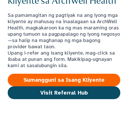
kliyente sa ArchWell Health
Sa pamamagitan ng pagtiyak na ang iyong mga
kliyente ay mahusay na inaalagaan sa ArchWell
Health, magkakaroon ka ng mas maraming oras
upang tumuon sa pagpapalago ng iyong negosyo
—sa halip na maghanap ng mga bagong
provider bawat taon.
Upang i-refer ang isang kliyente, mag-click sa
ibaba at punan ang form. Makikipag-ugnayan
kami at sasalubungin sila.
Sumangguni sa Isang Kliyente
Visit Referral Hub