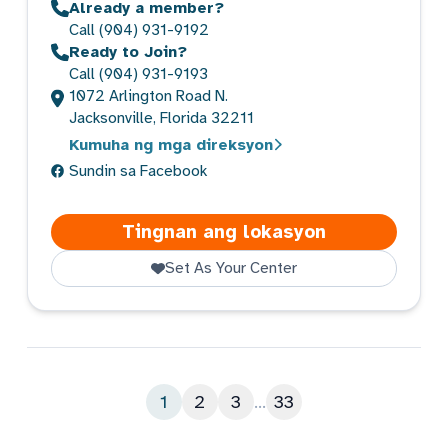
Already a member?
Call
(904) 931-9192
Ready to Join?
Call
(904) 931-9193
1072 Arlington Road N.
Jacksonville, Florida 32211
Kumuha ng mga direksyon
Sundin sa Facebook
Arlington
Tingnan ang lokasyon
Set As Your Center
1
2
3
...
33