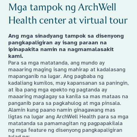
Mga tampok ng ArchWell
Health center at virtual tour
Ang mga sinadyang tampok sa disenyong
pangkapaligiran ay isang paraan na
ipinapakita namin na nagmamalasakit
kami.
Para sa mga matatanda, ang mundo ay
maaaring maging isang mahirap at kadalasang
mapanganib na lugar. Ang pagbaba ng
kadaliang kumilos, may kapansanan sa paningin,
at iba pang mga epekto ng pagtanda ay
maaaring maglagay sa kanila sa mas mataas na
panganib para sa pagkahulog at mga pinsala.
Alamin kung paano namin ginagawang mas
ligtas na lugar ang ArchWell Health para sa mga
matatanda sa pamamagitan ng pagpapakilala
ng mga feature ng disenyong pangkapaligiran
tulad ng: