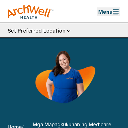
Skip to Main Content
Menu
Set Preferred Location
Mga Mapagkukunan ng Medicare
Home
/