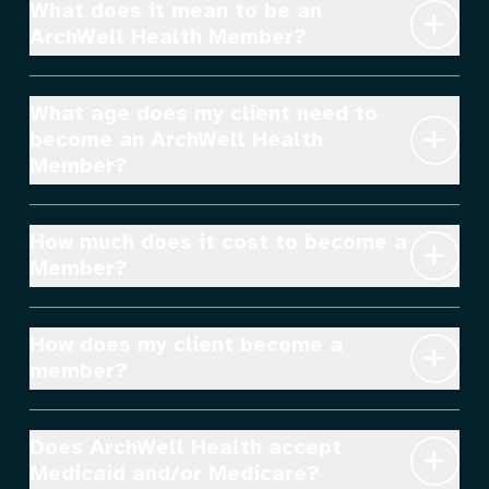
What does it mean to be an 
ArchWell Health Member?
What age does my client need to 
become an ArchWell Health 
Member?
How much does it cost to become a 
Member?
How does my client become a 
member?
Does ArchWell Health accept 
Medicaid and/or Medicare?