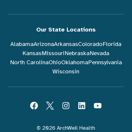
Our State Locations
Alabama
Arizona
Arkansas
Colorado
Florida
Kansas
Missouri
Nebraska
Nevada
North Carolina
Ohio
Oklahoma
Pennsylvania
Wisconsin
Sundin ArchWell Health (Tagalog)
Facebook
Twitter
Instagram
LinkedIn
YouTube
© 2026 ArchWell Health