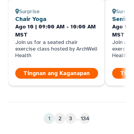
Surprise
Sun Cit
Chair Yoga
Senior
Ago 10 | 09:00 AM - 10:00 AM
Ago 10 
MST
MST
Join us for a seated chair
Join us f
exercise class hosted by ArchWell
exercise
Health
Health
Tingnan ang Kaganapan
Ting
1
2
3
...
134