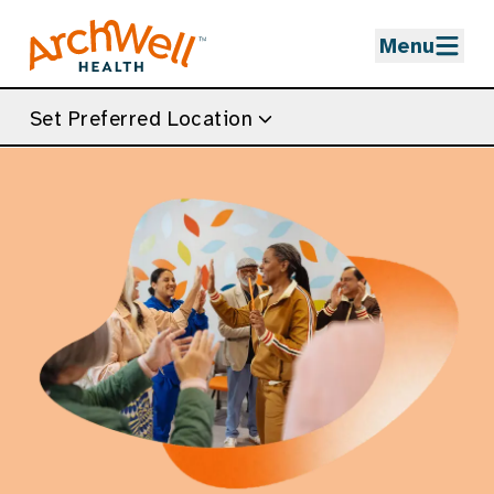
Skip to Main Content
Menu
Set Preferred Location