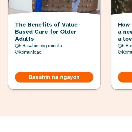
The Benefits of Value-
How 
Based Care for Older
a ne
Adults
a lo
5 Basahin ang minuto
5 Ba
Komunidad
Komu
Basahin na ngayon