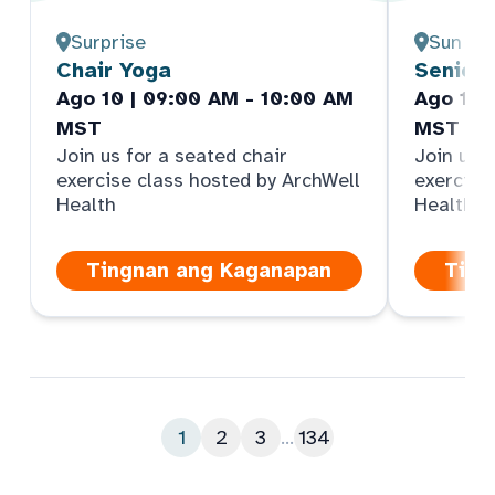
Surprise
Sun Cit
Chair Yoga
Senior
Ago 10 | 09:00 AM - 10:00 AM
Ago 10 
MST
MST
Join us for a seated chair
Join us f
exercise class hosted by ArchWell
exercise
Health
Health
Tingnan ang Kaganapan
Ting
1
2
3
...
134