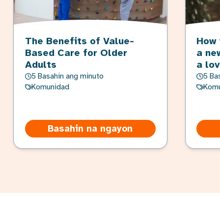
The Benefits of Value-
How 
Based Care for Older
a ne
Adults
a lo
5 Basahin ang minuto
5 Ba
Komunidad
Komu
Basahin na ngayon