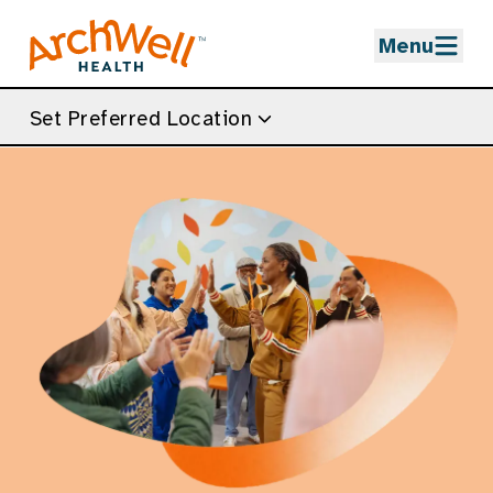
Skip to Main Content
Menu
Set Preferred Location