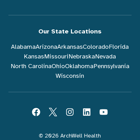
Our State Locations
Alabama
Arizona
Arkansas
Colorado
Florida
Kansas
Missouri
Nebraska
Nevada
North Carolina
Ohio
Oklahoma
Pennsylvania
Wisconsin
Sundin ArchWell Health (Tagalog)
Facebook
Twitter
Instagram
LinkedIn
YouTube
© 2026 ArchWell Health