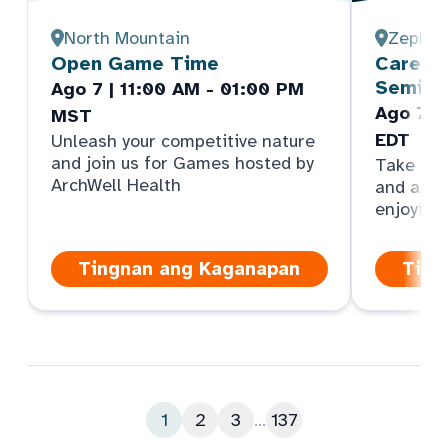
North Mountain
Zephyrh
Open Game Time
Care Pa
Semina
Ago 7 | 11:00 AM - 01:00 PM
Ago 7 |
MST
EDT
Unleash your competitive nature
and join us for Games hosted by
Take par
ArchWell Health
and answ
enjoying
Tingnan ang Kaganapan
Ting
1
2
3
...
137