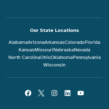
Our State Locations
Alabama
Arizona
Arkansas
Colorado
Florida
Kansas
Missouri
Nebraska
Nevada
North Carolina
Ohio
Oklahoma
Pennsylvania
Wisconsin
Sundin ArchWell Health (Tagalog)
Facebook
Twitter
Instagram
LinkedIn
YouTube