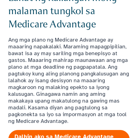
malaman tungkol sa
Medicare Advantage
Ang mga plano ng Medicare Advantage ay
maaaring napakalaki. Maraming mapagpipilian,
bawat isa ay may sariling mga benepisyo at
gastos. Maaaring mahirap maunawaan ang mga
plano at mga deadline ng pagpapatala. Ang
pagtukoy kung aling planong pangkalusugan ang
lalahok ay isang desisyon na maaaring
magkaroon ng malaking epekto sa iyong
kalusugan. Ginagawa namin ang aming
makakaya upang makatulong na gawing mas
madali. Kasama diyan ang pagtulong sa
pagkonekta sa iyo sa impormasyon at mga tool
ng Medicare Advantage.
Dalhin ako sa Medicare Advantage