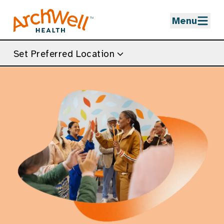
Skip to Main Content
Menu
Set Preferred Location