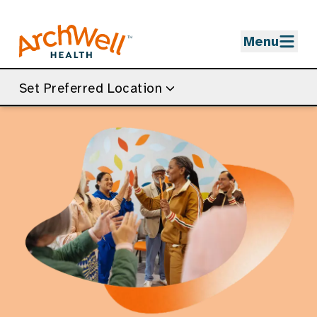
Skip to Main Content
Menu
Set Preferred Location