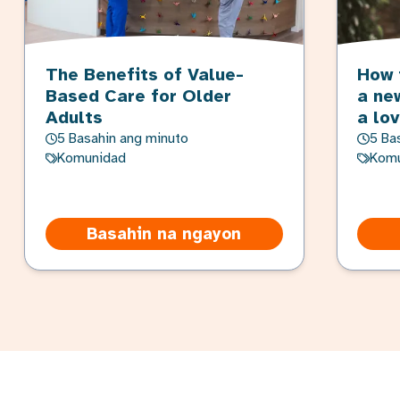
The Benefits of Value-
How 
Based Care for Older
a ne
Adults
a lo
5 Basahin ang minuto
5 Ba
Komunidad
Komu
Basahin na ngayon