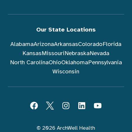
Our State Locations
Alabama
Arizona
Arkansas
Colorado
Florida
Kansas
Missouri
Nebraska
Nevada
North Carolina
Ohio
Oklahoma
Pennsylvania
Wisconsin
Sundin ArchWell Health (Tagalog)
Facebook
Twitter
Instagram
LinkedIn
YouTube
© 2026 ArchWell Health