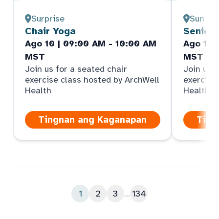
Surprise
Sun Cit
Chair Yoga
Senior
Ago 10 | 09:00 AM - 10:00 AM
Ago 10 
MST
MST
Join us for a seated chair
Join us f
exercise class hosted by ArchWell
exercise
Health
Health
Tingnan ang Kaganapan
Ting
1
2
3
...
134