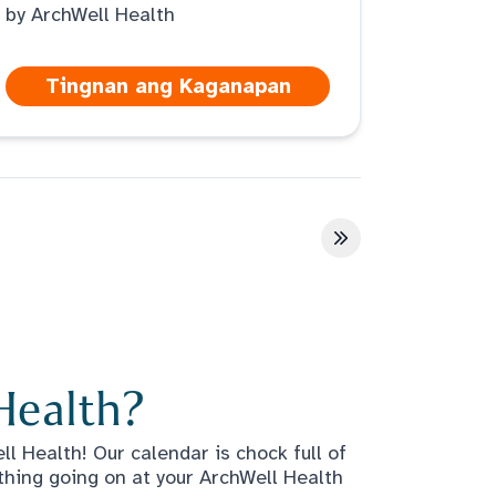
by ArchWell Health
Tingnan ang Kaganapan
a
Huling pahina
Health?
l Health! Our calendar is chock full of
thing going on at your ArchWell Health