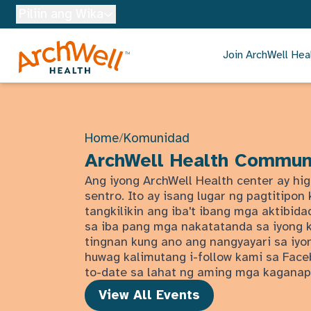
Skip to Main Content
Piliin ang Wika
Join ArchWell Hea
Home
/
Komunidad
ArchWell Health Commun
Ang iyong ArchWell Health center ay hig
sentro. Ito ay isang lugar ng pagtitipo
tangkilikin ang iba't ibang mga aktibi
sa iba pang mga nakatatanda sa iyong 
tingnan kung ano ang nangyayari sa iyon
huwag kalimutang i-follow kami sa Face
to-date sa lahat ng aming mga kaganap
View All Events