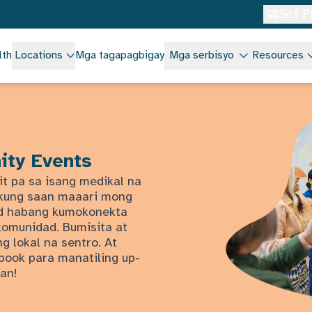
Set P
lth
Locations
Mga tagapagbigay
Mga serbisyo
Resources
ity Events
it pa sa isang medikal na
n kung saan maaari mong
dad habang kumokonekta
komunidad. Bumisita at
g lokal na sentro. At
book para manatiling up-
an!