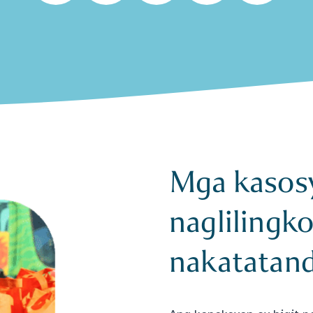
Mga kasos
naglilingk
nakatatan