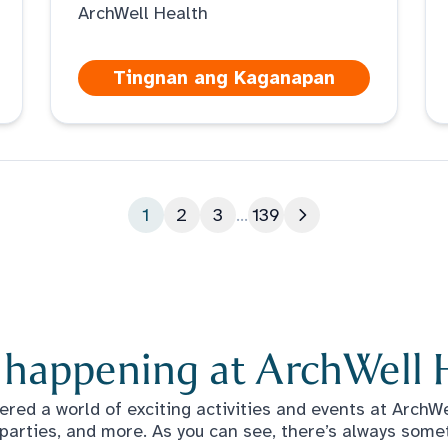
ArchWell Health
Tingnan ang Kaganapan
1
2
3
...
139
Susunod na pahin
 happening at ArchWell 
red a world of exciting activities and events at ArchWel
 parties, and more. As you can see, there’s always some