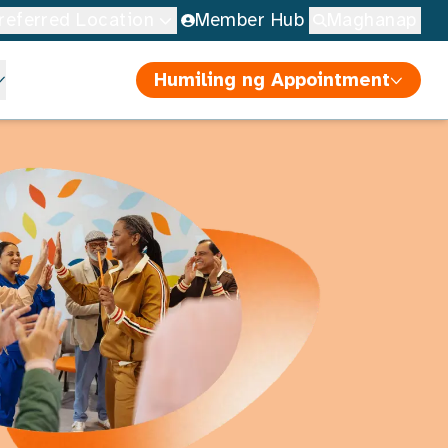
referred Location
Member Hub
Maghanap
Humiling ng Appointment