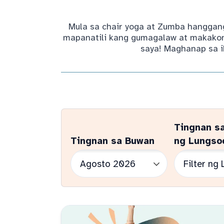
Mula sa chair yoga at Zumba hanggang
mapanatili kang gumagalaw at makakone
saya! Maghanap sa i
Tingnan s
Tingnan sa Buwan
ng Lungso