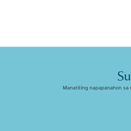
Su
Manatiling napapanahon sa m