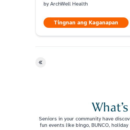
by ArchWell Health
Tingnan ang Kaganapan
Unang pahina
What’s
Seniors in your community have discove
fun events like bingo, BUNCO, holiday