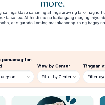
more.
 sa mga klase sa sining at mga araw ng laro, nagho-
kta sa iba. At hindi mo na kailangang maging miyemb
baba, at sigurado kaming makakahanap ka ng bagay na 
a pamamagitan
d
View by Center
Tingnan a