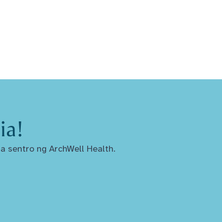
ia!
a sentro ng ArchWell Health.