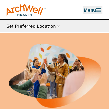
Skip to Main Content
Menu
Set Preferred Location