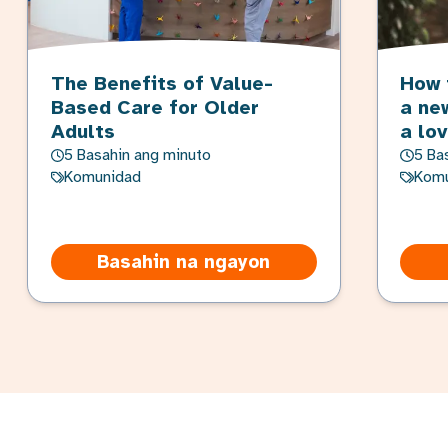
The Benefits of Value-
How 
Based Care for Older
a ne
Adults
a lo
5 Basahin ang minuto
5 Ba
Komunidad
Komu
Basahin na ngayon