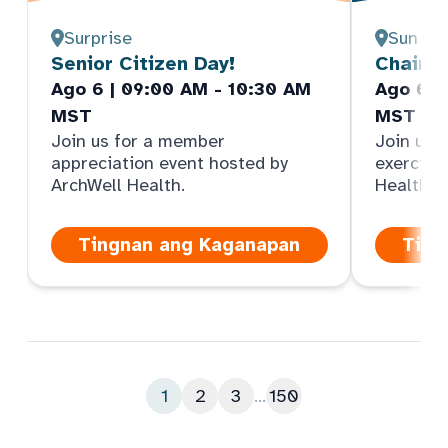
Surprise
Sun Cit
Senior Citizen Day!
Chair Y
Ago 6 | 09:00 AM - 10:30 AM
Ago 6 |
MST
MST
Join us for a member
Join us f
appreciation event hosted by
exercise
ArchWell Health.
Health
Tingnan ang Kaganapan
Ting
1
2
3
...
150