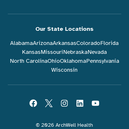
Our State Locations
Alabama
Arizona
Arkansas
Colorado
Florida
Kansas
Missouri
Nebraska
Nevada
North Carolina
Ohio
Oklahoma
Pennsylvania
Wisconsin
Sundin ArchWell Health (Tagalog)
Facebook
Twitter
Instagram
LinkedIn
YouTube
© 2026 ArchWell Health