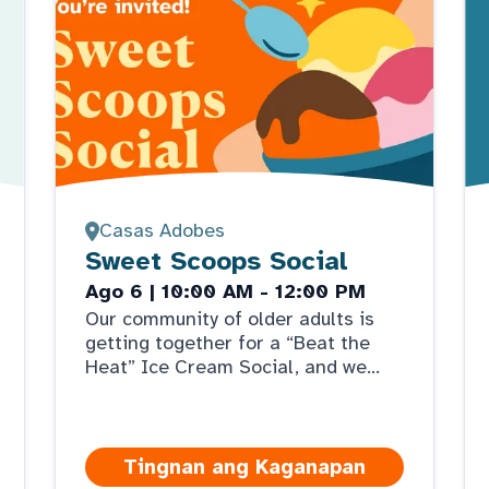
Casas Adobes
Sweet Scoops Social
Ago 6 | 10:00 AM - 12:00 PM
Our community of older adults is
getting together for a “Beat the
Heat” Ice Cream Social, and we
hope you can join the indoor
summer fun. Come take a tour,
meet the care team, play games,
enjoy a treat, and get the scoop on
Tingnan ang Kaganapan
ArchWell Health.