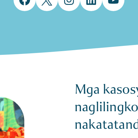
Mga kasos
naglilingk
nakatatan