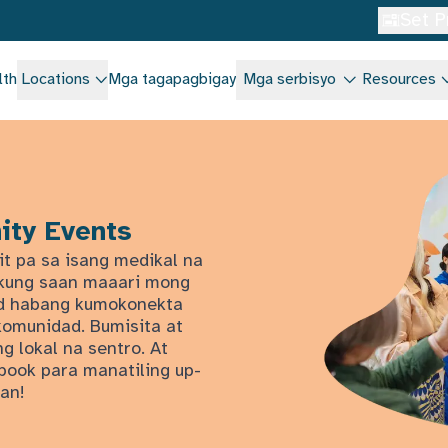
Set P
lth
Locations
Mga tagapagbigay
Mga serbisyo
Resources
ity Events
it pa sa isang medikal na
n kung saan maaari mong
dad habang kumokonekta
komunidad. Bumisita at
g lokal na sentro. At
book para manatiling up-
an!