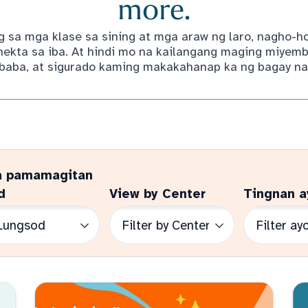
more.
 sa mga klase sa sining at mga araw ng laro, nagho-
kta sa iba. At hindi mo na kailangang maging miyemb
baba, at sigurado kaming makakahanap ka ng bagay na 
a pamamagitan
d
View by Center
Tingnan a