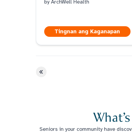
by ArchWell Health
Tingnan ang Kaganapan
Unang pahina
What’s
Seniors in your community have discove