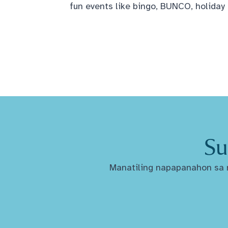
fun events like bingo, BUNCO, holiday
Su
Manatiling napapanahon sa m