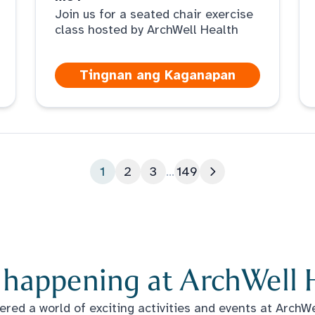
Join us for a seated chair exercise
class hosted by ArchWell Health
Tingnan ang Kaganapan
1
2
3
...
149
Susunod na pahin
 happening at ArchWell 
red a world of exciting activities and events at ArchWel