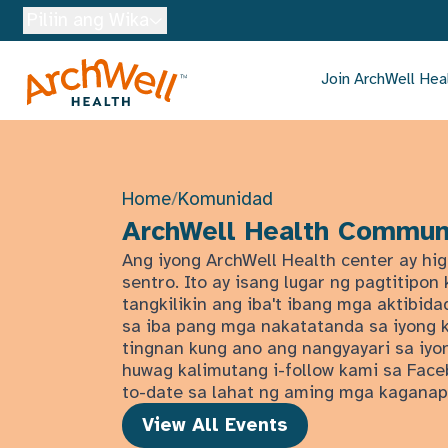
Skip to Main Content
Piliin ang Wika
Join ArchWell Hea
Home
/
Komunidad
ArchWell Health Commun
Ang iyong ArchWell Health center ay hig
sentro. Ito ay isang lugar ng pagtitipo
tangkilikin ang iba't ibang mga aktibi
sa iba pang mga nakatatanda sa iyong 
tingnan kung ano ang nangyayari sa iyon
huwag kalimutang i-follow kami sa Face
to-date sa lahat ng aming mga kaganap
View All Events