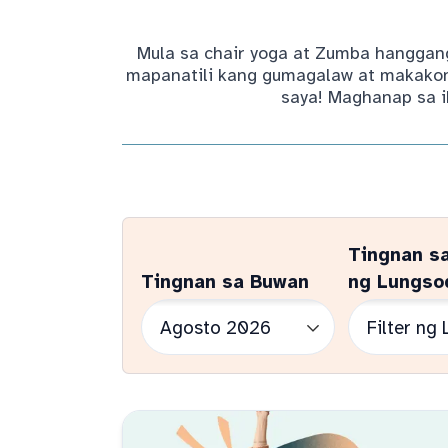
Mula sa chair yoga at Zumba hanggang
mapanatili kang gumagalaw at makakone
saya! Maghanap sa i
Tingnan s
Tingnan sa Buwan
ng Lungso