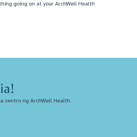
thing going on at your ArchWell Health
ia!
a sentro ng ArchWell Health.