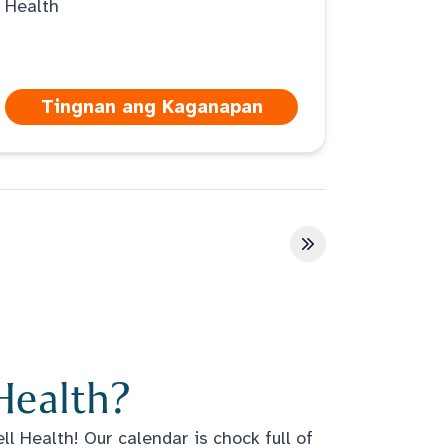
Health
Tingnan ang Kaganapan
a
Huling pahina
Health?
l Health! Our calendar is chock full of