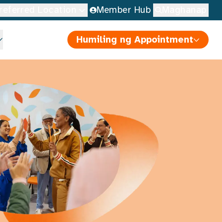
referred Location
Member Hub
Maghanap
Humiling ng Appointment