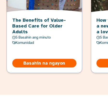
The Benefits of Value-
How 
Based Care for Older
a ne
Adults
a lo
5 Basahin ang minuto
5 Ba
Komunidad
Komu
Basahin na ngayon