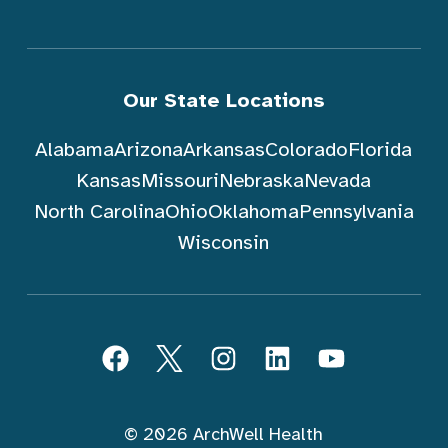
Our State Locations
Alabama
Arizona
Arkansas
Colorado
Florida
Kansas
Missouri
Nebraska
Nevada
North Carolina
Ohio
Oklahoma
Pennsylvania
Wisconsin
Sundin ArchWell Health (Tagalog)
Facebook
Twitter
Instagram
LinkedIn
YouTube
© 2026 ArchWell Health