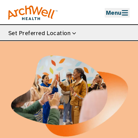
Skip to Main Content
Menu
Set Preferred Location