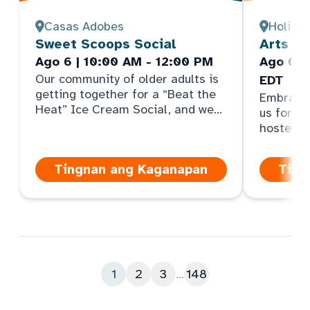
Casas Adobes
Holiday
Sweet Scoops Social
Arts an
Ago 6 | 10:00 AM - 12:00 PM
Ago 6 |
Our community of older adults is
EDT
getting together for a “Beat the
Embrace y
Heat” Ice Cream Social, and we
us for an
hope you can join the indoor
hosted b
summer fun. Come take a tour,
meet the care team, play games,
Tingnan ang Kaganapan
Ting
enjoy a treat, and get the scoop
on ArchWell Health.
1
2
3
...
148