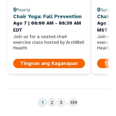
Peoria
Surpris
Chair Yoga: Fall Prevention
Chair Y
Ago 7 | 08:00 AM - 08:30 AM
Ago 7 |
EDT
MST
Join us for a seated chair
Join us f
exercise class hosted by ArchWell
exercise
Health
Health
Tingnan ang Kaganapan
Ting
1
2
3
...
139