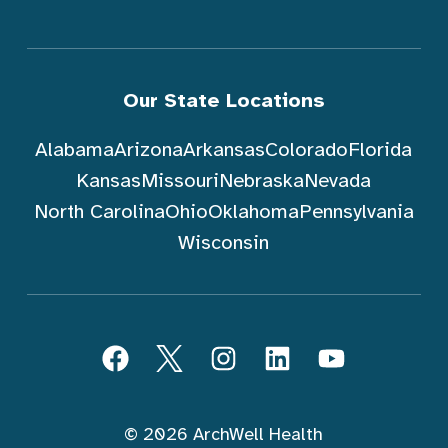
Our State Locations
Alabama
Arizona
Arkansas
Colorado
Florida
Kansas
Missouri
Nebraska
Nevada
North Carolina
Ohio
Oklahoma
Pennsylvania
Wisconsin
Sundin ArchWell Health (Tagalog)
Facebook
Twitter
Instagram
LinkedIn
YouTube
© 2026 ArchWell Health