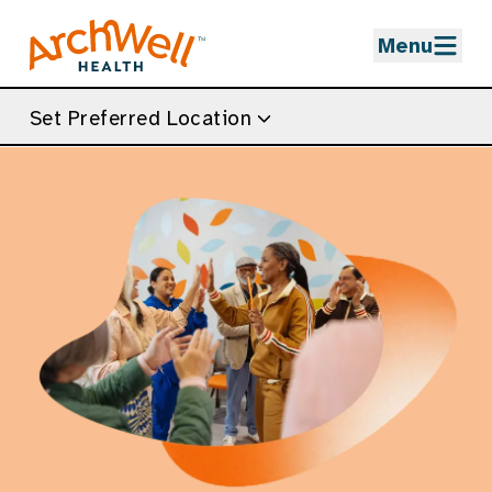
Skip to Main Content
Menu
Set Preferred Location