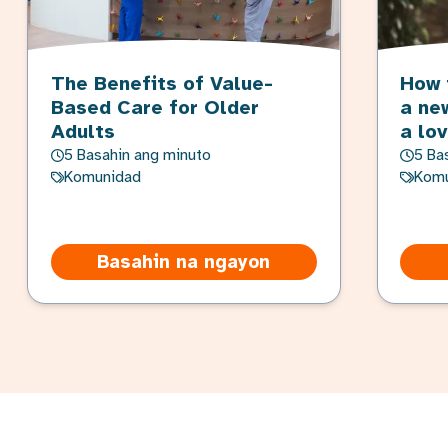
The Benefits of Value-
How 
Based Care for Older
a ne
Adults
a lo
5 Basahin ang minuto
5 Ba
Komunidad
Komu
Basahin na ngayon