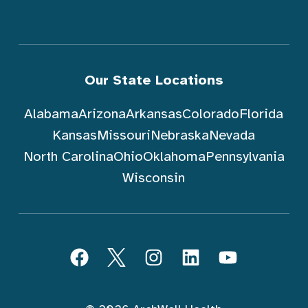
Our State Locations
Alabama
Arizona
Arkansas
Colorado
Florida
Kansas
Missouri
Nebraska
Nevada
North Carolina
Ohio
Oklahoma
Pennsylvania
Wisconsin
Sundin ArchWell Health (Tagalog)
Facebook
Twitter
Instagram
LinkedIn
YouTube