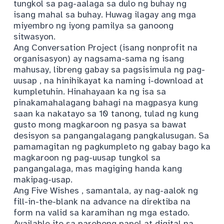
tungkol sa pag-aalaga sa dulo ng buhay ng
isang mahal sa buhay. Huwag ilagay ang mga
miyembro ng iyong pamilya sa ganoong
sitwasyon.
Ang Conversation Project (isang nonprofit na
organisasyon) ay nagsama-sama ng isang
mahusay, libreng
gabay sa pagsisimula ng pag-
uusap
, na hinihikayat ka naming i-download at
kumpletuhin. Hinahayaan ka ng isa sa
pinakamahalagang bahagi na magpasya kung
saan ka nakatayo sa 10 tanong, tulad ng kung
gusto mong magkaroon ng pasya sa bawat
desisyon sa pangangalagang pangkalusugan. Sa
pamamagitan ng pagkumpleto ng gabay bago ka
magkaroon ng pag-uusap tungkol sa
pangangalaga, mas magiging handa kang
makipag-usap.
Ang Five Wishes
, samantala, ay nag-aalok ng
fill-in-the-blank na advance na direktiba na
form na valid sa karamihan ng mga estado.
Available ito sa parehong papel at digital na