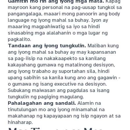
Gamitin mo rin ang iyong mga mata.
Kapag
mayroon kang personal na pag-uusap tungkol sa
pangangalaga, maaari mong panoorin ang body
language ng iyong mahal sa buhay. Iyon ay
maaaring magpahiwatig sa iyo sa hindi
sinasabing mga alalahanin o mga lugar ng
pagkalito.
Tandaan ang iyong tungkulin.
Maliban kung
ang iyong mahal sa buhay ay may kapansanan
sa pag-iisip na nakakaapekto sa kanilang
kakayahang gumawa ng matalinong desisyon,
ang iyong trabaho ay suportahan sila, hindi
upang sabihin sa kanila kung ano ang gagawin -
o gumawa ng isang executive na desisyon.
Subukang maiwasan ang pagdulas sa isang
tungkulin ng pagiging magulang.
Pahalagahan ang sandali.
Alamin na
tinutulungan mo ang iyong minamahal na
makahanap ng kapayapaan ng isip ngayon at sa
hinaharap.