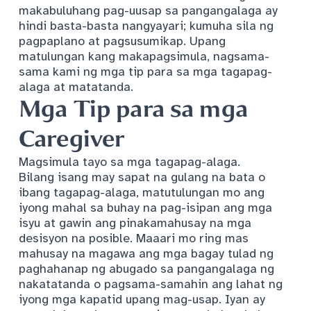
makabuluhang pag-uusap sa pangangalaga ay
hindi basta-basta nangyayari; kumuha sila ng
pagpaplano at pagsusumikap. Upang
matulungan kang makapagsimula, nagsama-
sama kami ng mga tip para sa mga tagapag-
alaga at matatanda.
Mga Tip para sa mga
Caregiver
Magsimula tayo sa mga tagapag-alaga.
Bilang isang may sapat na gulang na bata o
ibang tagapag-alaga, matutulungan mo ang
iyong mahal sa buhay na pag-isipan ang mga
isyu at gawin ang pinakamahusay na mga
desisyon na posible. Maaari mo ring mas
mahusay na magawa ang mga bagay tulad ng
paghahanap ng abugado sa pangangalaga ng
nakatatanda o pagsama-samahin ang lahat ng
iyong mga kapatid upang mag-usap. Iyan ay