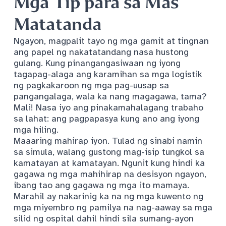
Mga Tip para sa Mas
Matatanda
Ngayon, magpalit tayo ng mga gamit at tingnan
ang papel ng nakatatandang nasa hustong
gulang. Kung pinangangasiwaan ng iyong
tagapag-alaga ang karamihan sa mga logistik
ng pagkakaroon ng mga pag-uusap sa
pangangalaga, wala ka nang magagawa, tama?
Mali! Nasa iyo ang pinakamahalagang trabaho
sa lahat: ang pagpapasya kung ano ang iyong
mga hiling.
Maaaring mahirap iyon. Tulad ng sinabi namin
sa simula, walang gustong mag-isip tungkol sa
kamatayan at kamatayan. Ngunit kung hindi ka
gagawa ng mga mahihirap na desisyon ngayon,
ibang tao ang gagawa ng mga ito mamaya.
Marahil ay nakarinig ka na ng mga kuwento ng
mga miyembro ng pamilya na nag-aaway sa mga
silid ng ospital dahil hindi sila sumang-ayon