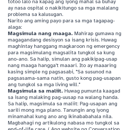
totoo lalo na kapag ang iyong mahal sa buhay
ay nasa ospital o nakikitungo sa mga malalang
problema sa kalusugan.
Narito ang aming payo para sa mga tagapag-
alaga:
Magsimula nang maaga.
Mahirap gumawa ng
magagandang desisyon sa isang krisis. Huwag
maghintay hanggang magkaroon ng emergency
para magsimulang magsalita tungkol sa kung
ano-ano. Sa halip, simulan ang pakikipag-usap
nang maaga hangga't maaari. Ito ay maaaring
kasing simple ng pagsasabi, "Sa susunod na
pagsasama-sama natin, gusto kong pag-usapan
ang tungkol sa mga living will."
Magsimula sa maliit.
Huwag pumunta kaagad
sa isang malaking pag-uusap na walang handa.
Sa halip, magsimula sa maliit: Pag-usapan ang
sarili mong mga plano. Tanungin ang iyong
minamahal kung ano ang ikinababahala nila.
Magbahagi ng artikulong nabasa mo tungkol sa
end-of-life care. (
Ang website ng Conversation