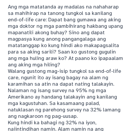
Ang mga matatanda ay madalas na nahaharap
sa mahihirap na tanong tungkol sa kanilang
end-of-life care: Dapat bang gumawa ang aking
mga doktor ng mga pambihirang hakbang upang
mapanatili akong buhay? Sino ang dapat
magpasya kung anong pangangalaga ang
matatanggap ko kung hindi ako makapagsalita
para sa aking sarili? Saan ko gustong gugulin
ang mga huling araw ko? At paano ko ipapaalam
ang aking mga hiling?
Walang gustong mag-isip tungkol sa end-of-life
care, ngunit ito ay isang bagay na alam ng
karamihan sa atin na dapat nating talakayin.
Nalaman ng isang survey na
95% ng mga
Amerikano
ay handang talakayin ang kanilang
mga kagustuhan. Sa kasamaang palad,
natuklasan ng parehong survey na 32% lamang
ang nagkaroon ng pag-uusap.
Kung hindi ka bahagi ng 32% na iyon,
naiintindihan namin. Alam namin na ang