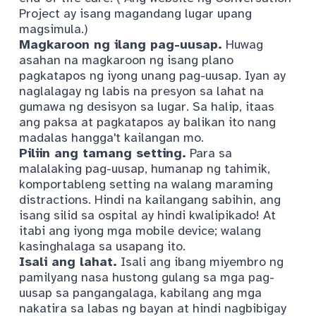
Project
ay isang magandang lugar upang
magsimula.)
Magkaroon ng ilang pag-uusap.
Huwag
asahan na magkaroon ng isang plano
pagkatapos ng iyong unang pag-uusap. Iyan ay
naglalagay ng labis na presyon sa lahat na
gumawa ng desisyon sa lugar. Sa halip, itaas
ang paksa at pagkatapos ay balikan ito nang
madalas hangga't kailangan mo.
Piliin ang tamang setting.
Para sa
malalaking pag-uusap, humanap ng tahimik,
komportableng setting na walang maraming
distractions. Hindi na kailangang sabihin, ang
isang silid sa ospital ay hindi kwalipikado! At
itabi ang iyong mga mobile device; walang
kasinghalaga sa usapang ito.
Isali ang lahat.
Isali ang ibang miyembro ng
pamilyang nasa hustong gulang sa mga pag-
uusap sa pangangalaga, kabilang ang mga
nakatira sa labas ng bayan at hindi nagbibigay