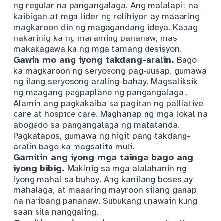
ng regular na pangangalaga. Ang malalapit na
kaibigan at mga lider ng relihiyon ay maaaring
magkaroon din ng magagandang ideya. Kapag
nakarinig ka ng maraming pananaw, mas
makakagawa ka ng mga tamang desisyon.
Gawin mo ang iyong takdang-aralin.
Bago
ka magkaroon ng seryosong pag-uusap, gumawa
ng ilang seryosong araling-bahay. Magsaliksik
ng maagang pagpaplano ng pangangalaga
.
Alamin ang pagkakaiba sa pagitan ng palliative
care at hospice care.
Maghanap ng mga lokal na
abogado sa pangangalaga ng matatanda.
Pagkatapos, gumawa ng higit pang takdang-
aralin bago ka magsalita muli.
Gamitin ang iyong mga tainga bago ang
iyong bibig.
Makinig sa mga alalahanin ng
iyong mahal sa buhay. Ang kanilang boses ay
mahalaga, at maaaring mayroon silang ganap
na naiibang pananaw. Subukang unawain kung
saan sila nanggaling.