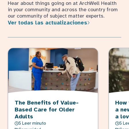
Hear about things going on at ArchWell Health
in your community and across the country from
our community of subject matter experts.
Ver todas las actualizaciones
The Benefits of Value-
How 
Based Care for Older
a ne
Adults
a lo
5 Leer minuto
5 Le