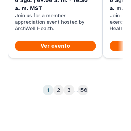
6 ago. | 09:00 a. m. - 10:30
6 ago. |
a. m. MST
a. m. M
Join us for a member
Join us f
appreciation event hosted by
exercise
ArchWell Health.
Health
Ver evento
1
2
3
...
150