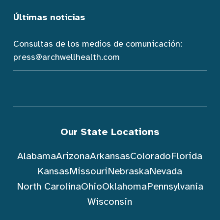
Últimas noticias
Consultas de los medios de comunicación:
press@archwellhealth.com
Our State Locations
Alabama
Arizona
Arkansas
Colorado
Florida
Kansas
Missouri
Nebraska
Nevada
North Carolina
Ohio
Oklahoma
Pennsylvania
Wisconsin