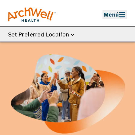
Skip to Main Content
Menú
Set Preferred Location