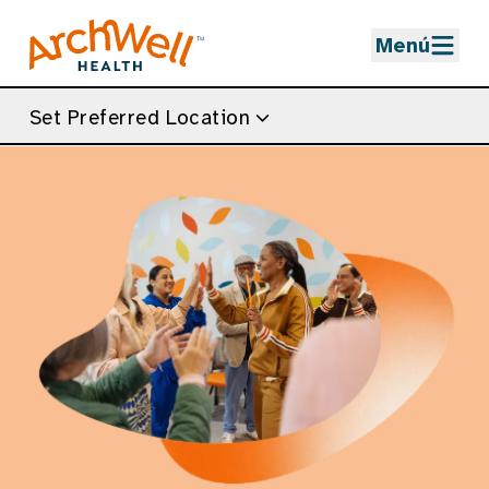
Skip to Main Content
Menú
Set Preferred Location