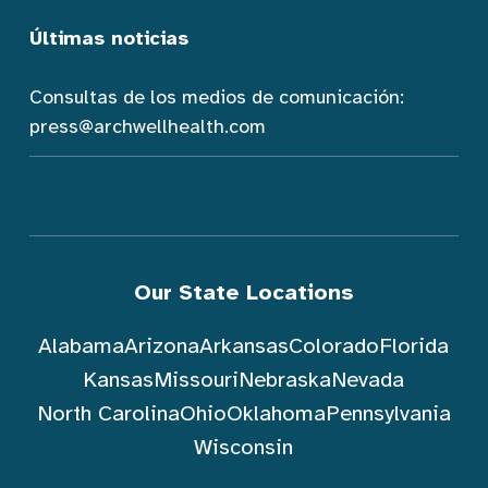
Últimas noticias
Consultas de los medios de comunicación:
press@archwellhealth.com
Our State Locations
Alabama
Arizona
Arkansas
Colorado
Florida
Kansas
Missouri
Nebraska
Nevada
North Carolina
Ohio
Oklahoma
Pennsylvania
Wisconsin