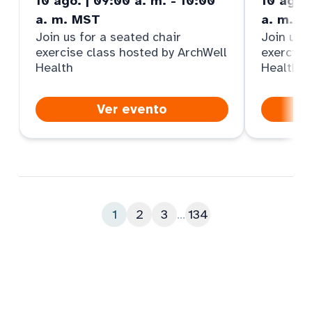
10 ago. | 09:00 a. m. - 10:00
10 ago. 
a. m. MST
a. m. M
Join us for a seated chair
Join us f
exercise class hosted by ArchWell
exercise
Health
Health
Ver evento
1
2
3
...
134