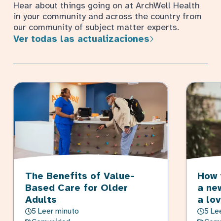
Hear about things going on at ArchWell Health
in your community and across the country from
our community of subject matter experts.
Ver todas las actualizaciones
The Benefits of Value-
How 
Based Care for Older
a ne
Adults
a lo
5 Leer minuto
5 Le