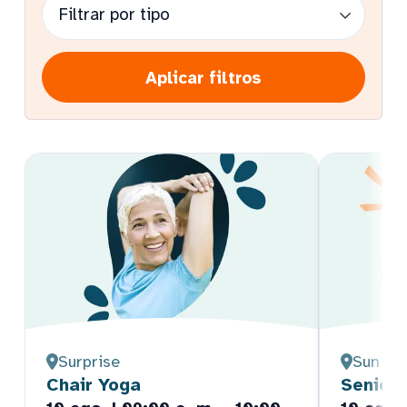
Aplicar filtros
Surprise
Sun Cit
Chair Yoga
Senior