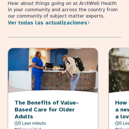
Hear about things going on at ArchWell Health
in your community and across the country from
our community of subject matter experts.
Ver todas las actualizaciones
The Benefits of Value-
How 
Based Care for Older
a ne
Adults
a lo
5 Leer minuto
5 Le