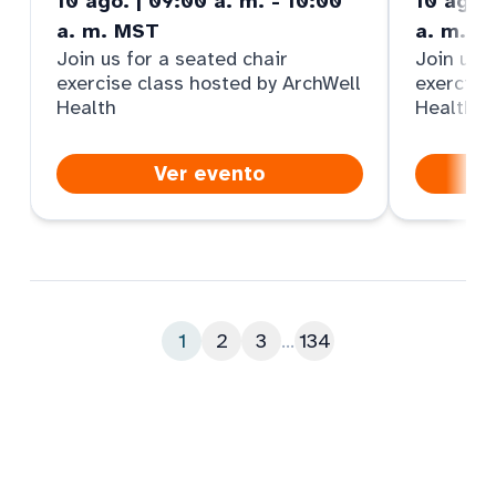
10 ago. | 09:00 a. m. - 10:00
10 ago. 
a. m. MST
a. m. M
Join us for a seated chair
Join us f
exercise class hosted by ArchWell
exercise
Health
Health
Ver evento
1
2
3
...
134