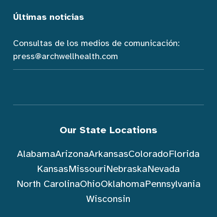
Últimas noticias
Consultas de los medios de comunicación:
press@archwellhealth.com
Our State Locations
Alabama
Arizona
Arkansas
Colorado
Florida
Kansas
Missouri
Nebraska
Nevada
North Carolina
Ohio
Oklahoma
Pennsylvania
Wisconsin