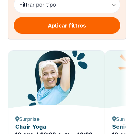
Aplicar filtros
Surprise
Sun Cit
Chair Yoga
Senior