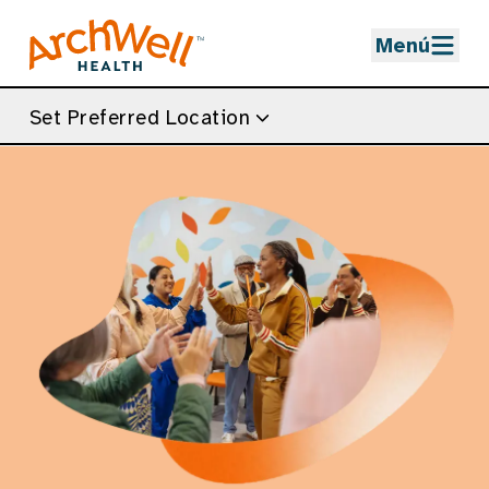
Skip to Main Content
Menú
Set Preferred Location