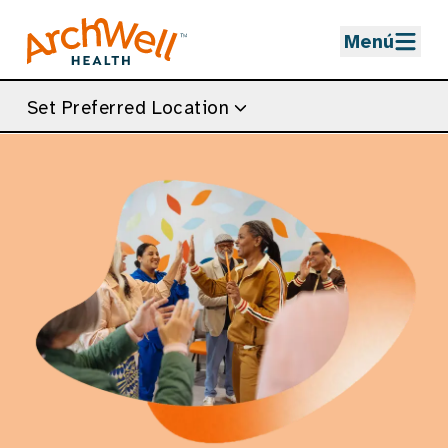
Skip to Main Content
Menú
Set Preferred Location