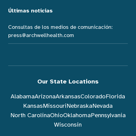
Últimas noticias
Consultas de los medios de comunicación:
press@archwellhealth.com
Our State Locations
Alabama
Arizona
Arkansas
Colorado
Florida
Kansas
Missouri
Nebraska
Nevada
North Carolina
Ohio
Oklahoma
Pennsylvania
Wisconsin