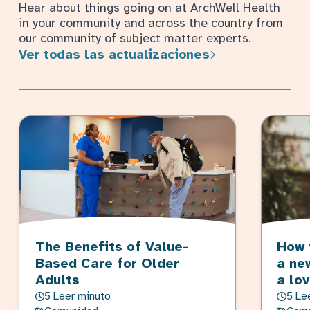
Hear about things going on at ArchWell Health
in your community and across the country from
our community of subject matter experts.
Ver todas las actualizaciones
The Benefits of Value-
How 
Based Care for Older
a ne
Adults
a lo
5 Leer minuto
5 Le