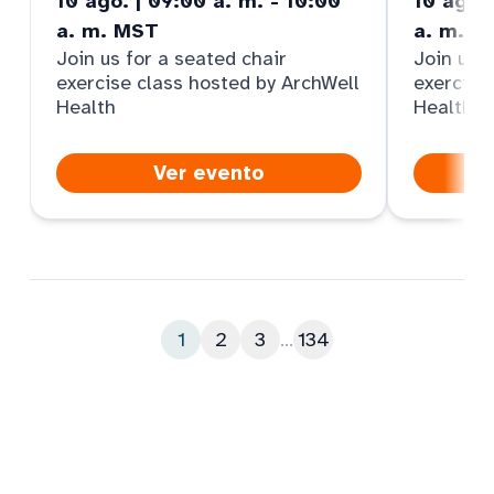
10 ago. | 09:00 a. m. - 10:00
10 ago. 
a. m. MST
a. m. M
Join us for a seated chair
Join us f
exercise class hosted by ArchWell
exercise
Health
Health
Ver evento
1
2
3
...
134