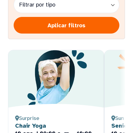
Aplicar filtros
Surprise
Sun Cit
Chair Yoga
Senior