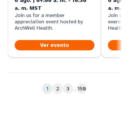
6 ago. | 09:00 a. m. - 10:30
6 ago. |
a. m. MST
a. m. M
Join us for a member
Join us f
appreciation event hosted by
exercise
ArchWell Health.
Health
Ver evento
1
2
3
...
150