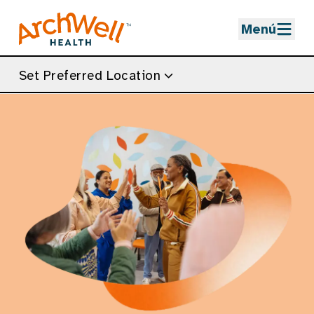
Skip to Main Content
Menú
Set Preferred Location