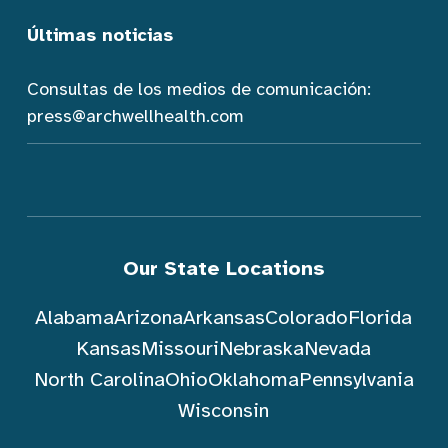
Últimas noticias
Consultas de los medios de comunicación:
press@archwellhealth.com
Our State Locations
Alabama
Arizona
Arkansas
Colorado
Florida
Kansas
Missouri
Nebraska
Nevada
North Carolina
Ohio
Oklahoma
Pennsylvania
Wisconsin