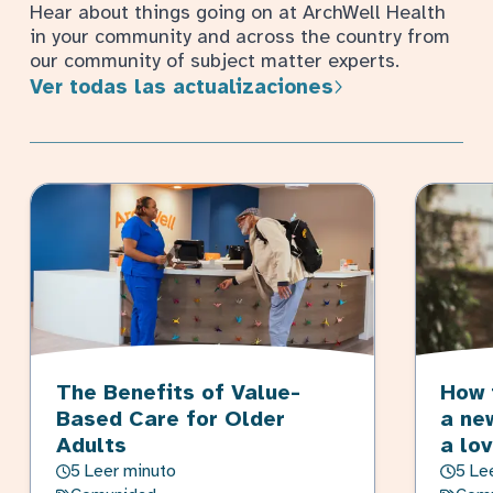
Hear about things going on at ArchWell Health
in your community and across the country from
our community of subject matter experts.
Ver todas las actualizaciones
The Benefits of Value-
How 
Based Care for Older
a ne
Adults
a lo
5 Leer minuto
5 Le