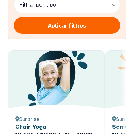
Aplicar filtros
Surprise
Sun Cit
Chair Yoga
Senior