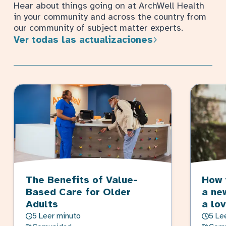
Hear about things going on at ArchWell Health
in your community and across the country from
our community of subject matter experts.
Ver todas las actualizaciones
The Benefits of Value-
How 
Based Care for Older
a ne
Adults
a lo
5 Leer minuto
5 Le