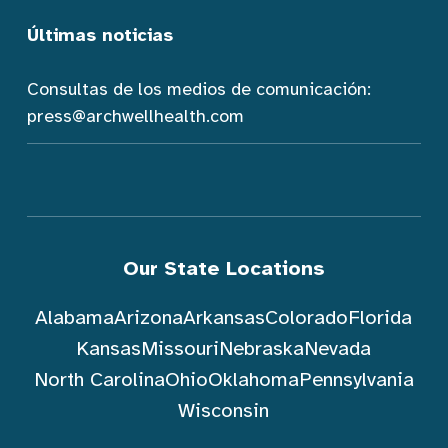
Últimas noticias
Consultas de los medios de comunicación:
press@archwellhealth.com
Our State Locations
Alabama
Arizona
Arkansas
Colorado
Florida
Kansas
Missouri
Nebraska
Nevada
North Carolina
Ohio
Oklahoma
Pennsylvania
Wisconsin