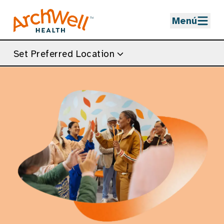
Skip to Main Content
Menú
Set Preferred Location