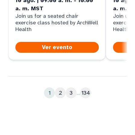
10 ago. | 09:00 a. m. - 10:00
10 ago. 
a. m. MST
a. m. M
Join us for a seated chair
Join us f
exercise class hosted by ArchWell
exercise
Health
Health
Ver evento
1
2
3
...
134