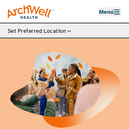
Skip to Main Content
Menú
Set Preferred Location