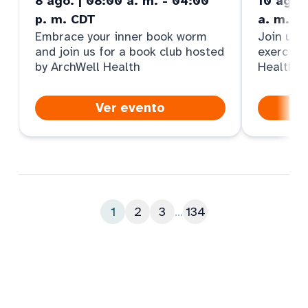
8 ago. | 08:00 a. m. - 04:00
10 ago. 
p. m. CDT
a. m. M
Embrace your inner book worm
Join us f
and join us for a book club hosted
exercise
by ArchWell Health
Health
Ver evento
1
2
3
...
134