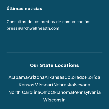
Últimas noticias
Consultas de los medios de comunicación:
press@archwellhealth.com
Our State Locations
Alabama
Arizona
Arkansas
Colorado
Florida
Kansas
Missouri
Nebraska
Nevada
North Carolina
Ohio
Oklahoma
Pennsylvania
Wisconsin