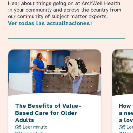
Hear about things going on at ArchWell Health
in your community and across the country from
our community of subject matter experts.
Ver todas las actualizaciones
The Benefits of Value-
How 
Based Care for Older
a ne
Adults
a lo
5 Leer minuto
5 Le