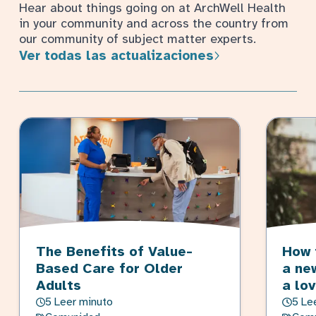
Hear about things going on at ArchWell Health
in your community and across the country from
our community of subject matter experts.
Ver todas las actualizaciones
The Benefits of Value-
How 
Based Care for Older
a ne
Adults
a lo
5 Leer minuto
5 Le