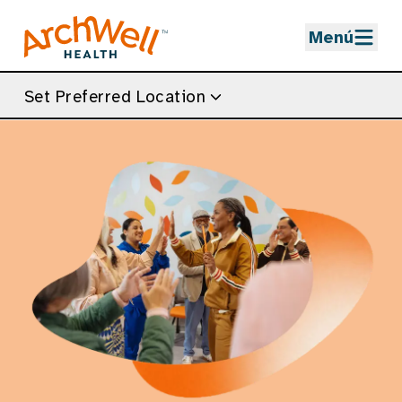
Skip to Main Content
Menú
Set Preferred Location