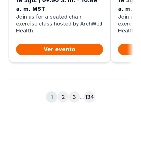
10 ago. | 09:00 a. m. - 10:00
10 ago. 
a. m. MST
a. m. M
Join us for a seated chair
Join us f
exercise class hosted by ArchWell
exercise
Health
Health
Ver evento
1
2
3
...
134