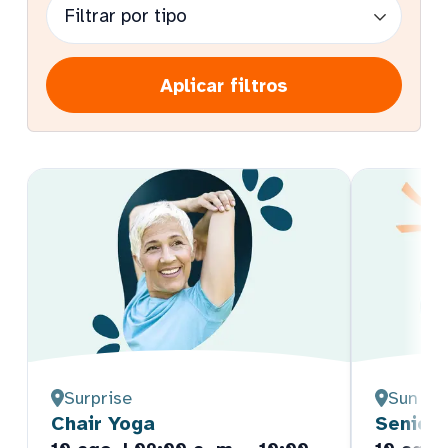
Aplicar filtros
Surprise
Sun Cit
Chair Yoga
Senior