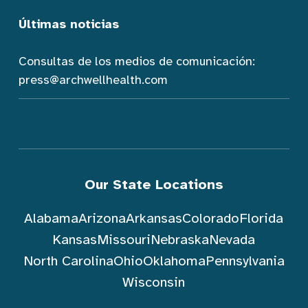
Últimas noticias
Consultas de los medios de comunicación:
press@archwellhealth.com
Our State Locations
Alabama
Arizona
Arkansas
Colorado
Florida
Kansas
Missouri
Nebraska
Nevada
North Carolina
Ohio
Oklahoma
Pennsylvania
Wisconsin