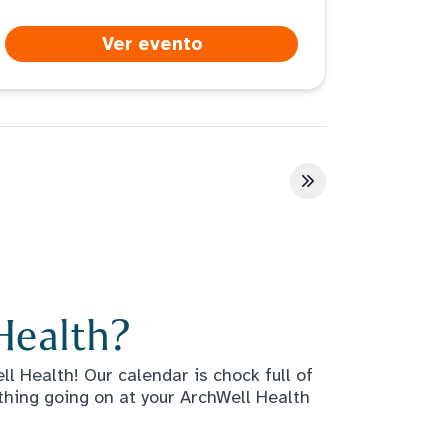
Ver evento
Última página
Health?
l Health! Our calendar is chock full of
thing going on at your ArchWell Health