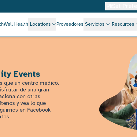
Set Pref
chWell Health
Locations
Proveedores
Servicios
Resources
ity Events
s que un centro médico.
isfrutar de una gran
aciona con otras
tenos y vea lo que
seguirnos en Facebook
ntos.