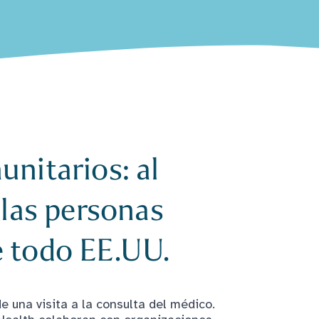
nitarios: al
 las personas
 todo EE.UU.
e una visita a la consulta del médico.