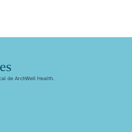
les
cal de ArchWell Health.