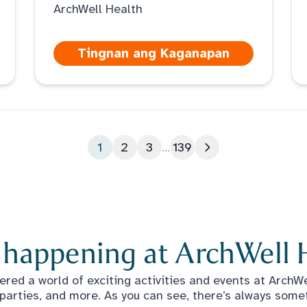
ArchWell Health
Tingnan ang Kaganapan
1
2
3
...
139
Susunod na pahin
 happening at ArchWell 
red a world of exciting activities and events at ArchWel
 parties, and more. As you can see, there’s always some