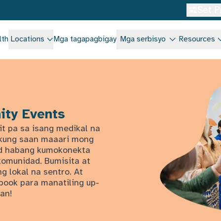
Set P
lth
Locations
Mga tagapagbigay
Mga serbisyo
Resources
ity Events
it pa sa isang medikal na
n kung saan maaari mong
dad habang kumokonekta
komunidad. Bumisita at
g lokal na sentro. At
book para manatiling up-
an!