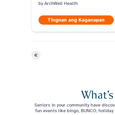
by ArchWell Health
Tingnan ang Kaganapan
Unang pahina
What’s
Seniors in your community have discove
fun events like bingo, BUNCO, holiday