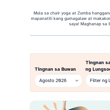
Mula sa chair yoga at Zumba hanggang
mapanatili kang gumagalaw at makakone
saya! Maghanap sa i
Tingnan s
Tingnan sa Buwan
ng Lungso