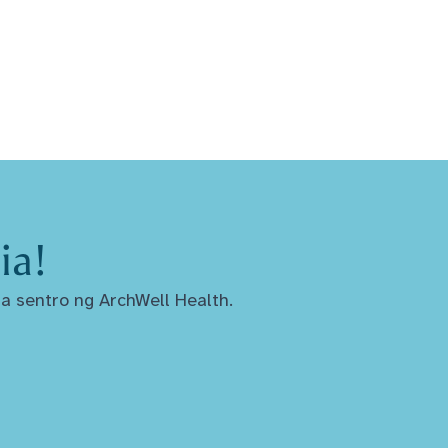
ia!
a sentro ng ArchWell Health.