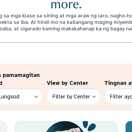
more.
 sa mga klase sa sining at mga araw ng laro, nagho-
kta sa iba. At hindi mo na kailangang maging miyemb
baba, at sigurado kaming makakahanap ka ng bagay na 
a pamamagitan
d
View by Center
Tingnan a