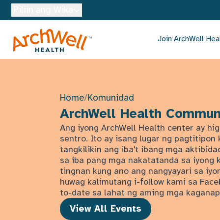
Skip to Main Content
Piliin ang Wika
Join ArchWell Hea
Home
/
Komunidad
ArchWell Health Commun
Ang iyong ArchWell Health center ay hig
sentro. Ito ay isang lugar ng pagtitipo
tangkilikin ang iba't ibang mga aktibi
sa iba pang mga nakatatanda sa iyong 
tingnan kung ano ang nangyayari sa iyon
huwag kalimutang i-follow kami sa Face
to-date sa lahat ng aming mga kaganap
View All Events