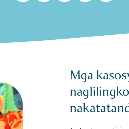
Mga kasos
naglilingk
nakatatan