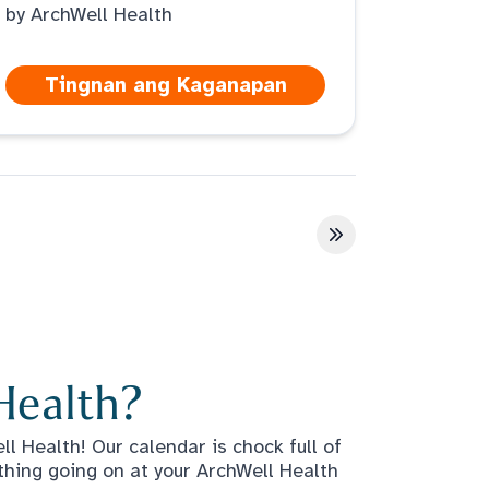
by ArchWell Health
Tingnan ang Kaganapan
a
Huling pahina
Health?
l Health! Our calendar is chock full of
thing going on at your ArchWell Health