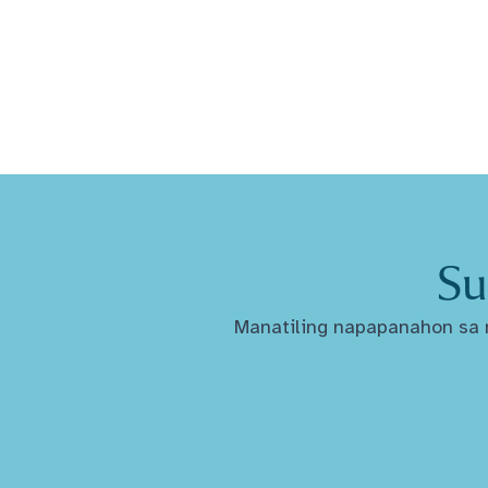
Su
Manatiling napapanahon sa m