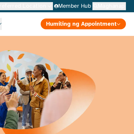
referred Location
Member Hub
Maghanap
Humiling ng Appointment