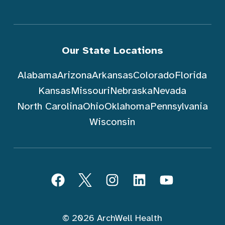
Our State Locations
Alabama
Arizona
Arkansas
Colorado
Florida
Kansas
Missouri
Nebraska
Nevada
North Carolina
Ohio
Oklahoma
Pennsylvania
Wisconsin
Sundin ArchWell Health (Tagalog)
Facebook
Twitter
Instagram
LinkedIn
YouTube
© 2026 ArchWell Health