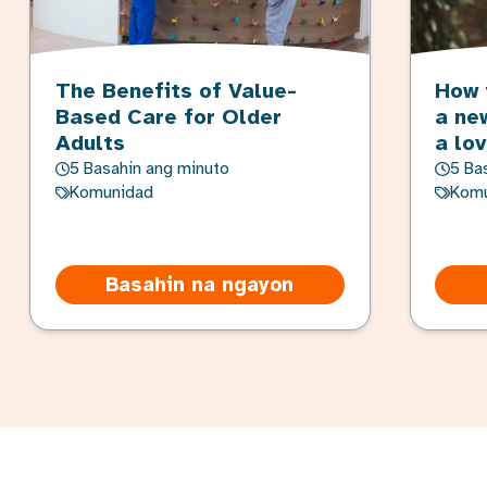
The Benefits of Value-
How 
Based Care for Older
a ne
Adults
a lo
5 Basahin ang minuto
5 Ba
Komunidad
Komu
Basahin na ngayon