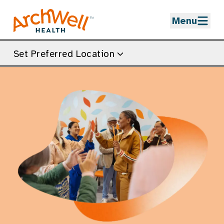
Skip to Main Content
Menu
Set Preferred Location