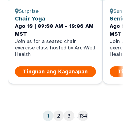
Surprise
Sun Cit
Chair Yoga
Senior
Ago 10 | 09:00 AM - 10:00 AM
Ago 10 
MST
MST
Join us for a seated chair
Join us f
exercise class hosted by ArchWell
exercise
Health
Health
Tingnan ang Kaganapan
Ting
1
2
3
...
134