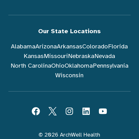
Our State Locations
Alabama
Arizona
Arkansas
Colorado
Florida
Kansas
Missouri
Nebraska
Nevada
North Carolina
Ohio
Oklahoma
Pennsylvania
Wisconsin
Sundin ArchWell Health (Tagalog)
Facebook
Twitter
Instagram
LinkedIn
YouTube
© 2026 ArchWell Health