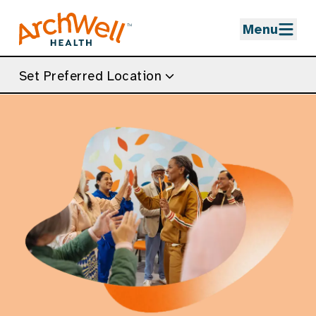
Skip to Main Content
Menu
Set Preferred Location