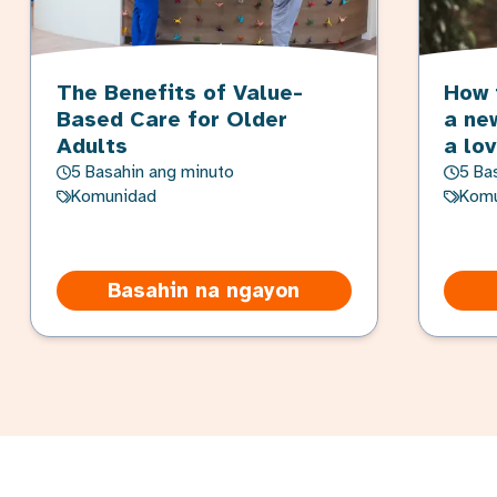
The Benefits of Value-
How 
Based Care for Older
a ne
Adults
a lo
5 Basahin ang minuto
5 Ba
Komunidad
Komu
Basahin na ngayon