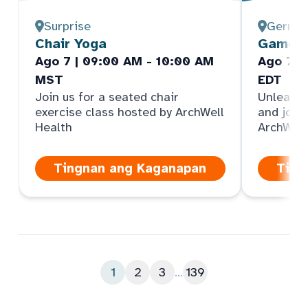
Surprise
Germa
Chair Yoga
Game D
Ago 7 | 09:00 AM - 10:00 AM
Ago 7 |
MST
EDT
Join us for a seated chair
Unleash 
exercise class hosted by ArchWell
and join
Health
ArchWell
Tingnan ang Kaganapan
Ting
1
2
3
...
139