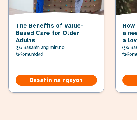
The Benefits of Value-
How 
Based Care for Older
a ne
Adults
a lo
5 Basahin ang minuto
5 Ba
Komunidad
Komu
Basahin na ngayon