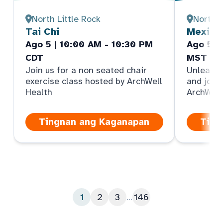
North Little Rock
North 
Tai Chi
Mexica
Ago 5 | 10:00 AM - 10:30 PM
Ago 5 |
CDT
MST
Join us for a non seated chair
Unleash 
exercise class hosted by ArchWell
and join
Health
ArchWell
Tingnan ang Kaganapan
Ting
1
2
3
...
146