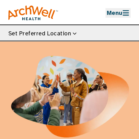
Skip to Main Content
Menu
Set Preferred Location