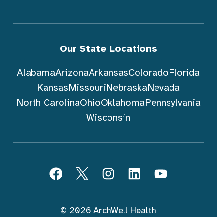
Our State Locations
Alabama
Arizona
Arkansas
Colorado
Florida
Kansas
Missouri
Nebraska
Nevada
North Carolina
Ohio
Oklahoma
Pennsylvania
Wisconsin
Sundin ArchWell Health (Tagalog)
Facebook
Twitter
Instagram
LinkedIn
YouTube
© 2026 ArchWell Health