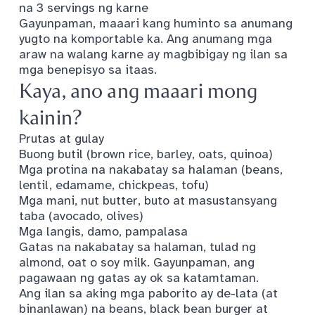
na 3 servings ng karne
Gayunpaman, maaari kang huminto sa anumang
yugto na komportable ka. Ang anumang mga
araw na walang karne ay magbibigay ng ilan sa
mga benepisyo sa itaas.
Kaya, ano ang maaari mong
kainin?
Prutas at gulay
Buong butil (brown rice, barley, oats, quinoa)
Mga protina na nakabatay sa halaman (beans,
lentil, edamame, chickpeas, tofu)
Mga mani, nut butter, buto at masustansyang
taba (avocado, olives)
Mga langis, damo, pampalasa
Gatas na nakabatay sa halaman, tulad ng
almond, oat o soy milk. Gayunpaman, ang
pagawaan ng gatas ay ok sa katamtaman.
Ang ilan sa aking mga paborito ay de-lata (at
binanlawan) na beans, black bean burger at