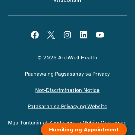
Sundin ArchWell Health (Tagalog)
Facebook
Twitter
Instagram
LinkedIn
YouTube
© 2026 ArchWell Health
Paunawa ng Pagsasanay sa Privacy
Not-Discrimination Notice
Patakaran sa Privacy ng Website
Humiling ng Appointment
Mga Tuntunin at Kundisyon sa Mobile Messaging