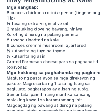
Mga sangkap:
8 ounces chickpea rotini
o
penne (tingnan ang
Tip)
¼ tasa ng extra-virgin olive oil
2 malalaking clove ng bawang, hiniwa
Kurot ng dinurog na pulang paminta
8 tasang tinadtad na kale
8 ounces cremini mushroom, quartered
½ kutsarita ng tuyo na thyme
½ kutsarita ng asin
Grated Parmesan cheese para sa paghahatid
(opsyonal)
Mga hakbang sa paghahanda ng pagkain:
Magluto ng pasta ayon sa mga direksyon ng
pakete. Magreserba ng 1 tasa ng tubig sa
pagluluto, pagkatapos ay alisan ng tubig.
Samantala, painitin ang mantika sa isang
malaking kawali sa katamtamang init.
Magdagdag ng bawang at durog na pulang
paminta; lutuin, pagpapakilos ng isang beses,