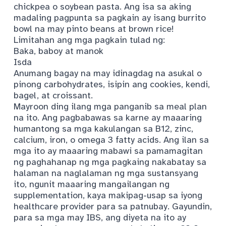
chickpea o soybean pasta. Ang isa sa aking
madaling pagpunta sa pagkain ay isang burrito
bowl na may pinto beans at brown rice!
Limitahan ang mga pagkain tulad ng:
Baka, baboy at manok
Isda
Anumang bagay na may idinagdag na asukal o
pinong carbohydrates, isipin ang cookies, kendi,
bagel, at croissant.
Mayroon ding ilang mga panganib sa meal plan
na ito. Ang pagbabawas sa karne ay maaaring
humantong sa mga kakulangan sa B12, zinc,
calcium, iron, o omega 3 fatty acids. Ang ilan sa
mga ito ay maaaring mabawi sa pamamagitan
ng paghahanap ng mga pagkaing nakabatay sa
halaman na naglalaman ng mga sustansyang
ito, ngunit maaaring mangailangan ng
supplementation, kaya makipag-usap sa iyong
healthcare provider para sa patnubay. Gayundin,
para sa mga may IBS, ang diyeta na ito ay