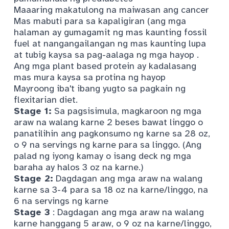
Maaaring makatulong na maiwasan ang cancer
Mas mabuti para sa kapaligiran (ang mga
halaman ay gumagamit ng mas kaunting fossil
fuel at nangangailangan ng mas kaunting lupa
at tubig kaysa sa
pag-aalaga ng mga hayop
.
Ang mga plant based protein ay kadalasang
mas mura kaysa sa protina ng hayop
Mayroong iba't ibang yugto sa pagkain ng
flexitarian diet.
Stage 1:
Sa pagsisimula, magkaroon ng mga
araw na walang karne 2 beses bawat linggo o
panatilihin ang pagkonsumo ng karne sa 28 oz,
o 9 na servings ng karne para sa linggo. (Ang
palad ng iyong kamay o isang deck ng mga
baraha ay halos 3 oz na karne.)
Stage 2:
Dagdagan ang mga araw na walang
karne sa 3-4 para sa 18 oz na karne/linggo, na
6 na servings ng karne
Stage 3
: Dagdagan ang mga araw na walang
karne hanggang 5 araw, o 9 oz na karne/linggo,