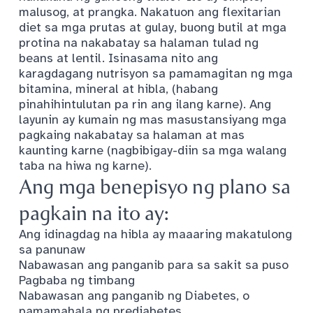
malusog, at prangka. Nakatuon ang flexitarian
diet sa mga prutas at gulay, buong butil at mga
protina na nakabatay sa halaman tulad ng
beans at lentil. Isinasama nito ang
karagdagang nutrisyon sa pamamagitan ng mga
bitamina, mineral at hibla, (habang
pinahihintulutan pa rin ang ilang karne). Ang
layunin ay kumain ng mas masustansiyang mga
pagkaing nakabatay sa halaman at mas
kaunting karne (nagbibigay-diin sa mga walang
taba na hiwa ng karne).
Ang mga benepisyo ng plano sa
pagkain na ito ay:
Ang idinagdag na hibla ay maaaring makatulong
sa panunaw
Nabawasan ang panganib para sa sakit sa puso
Pagbaba ng timbang
Nabawasan ang panganib ng Diabetes, o
pamamahala ng prediabetes