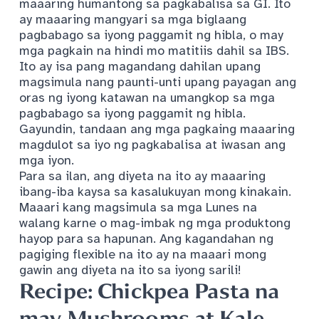
maaaring humantong sa pagkabalisa sa GI. Ito
ay maaaring mangyari sa mga biglaang
pagbabago sa iyong paggamit ng hibla, o may
mga pagkain na hindi mo matitiis dahil sa IBS.
Ito ay isa pang magandang dahilan upang
magsimula nang paunti-unti upang payagan ang
oras ng iyong katawan na umangkop sa mga
pagbabago sa iyong paggamit ng hibla.
Gayundin, tandaan ang mga pagkaing maaaring
magdulot sa iyo ng pagkabalisa at iwasan ang
mga iyon.
Para sa ilan, ang diyeta na ito ay maaaring
ibang-iba kaysa sa kasalukuyan mong kinakain.
Maaari kang magsimula sa mga Lunes na
walang karne o mag-imbak ng mga produktong
hayop para sa hapunan. Ang kagandahan ng
pagiging flexible na ito ay na maaari mong
gawin ang diyeta na ito sa iyong sarili!
Recipe: Chickpea Pasta na
may Mushrooms at Kale