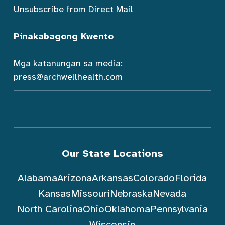
Unsubscribe from Direct Mail
Pinakabagong Kwento
Mga katanungan sa media:
press@archwellhealth.com
Our State Locations
Alabama
Arizona
Arkansas
Colorado
Florida
Kansas
Missouri
Nebraska
Nevada
North Carolina
Ohio
Oklahoma
Pennsylvania
Wisconsin