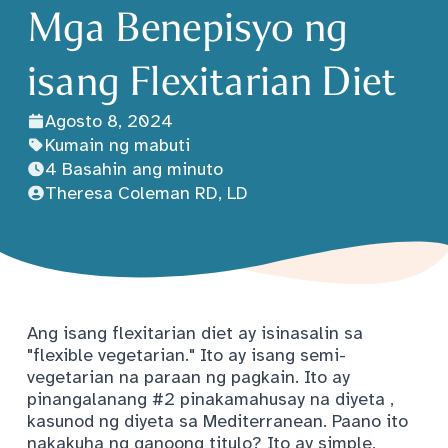
Mga Benepisyo ng
isang Flexitarian Diet
Agosto 8, 2024
Kumain ng mabuti
4 Basahin ang minuto
Theresa Coleman RD, LD
Ang isang flexitarian diet ay isinasalin sa
"flexible vegetarian." Ito ay isang semi-
vegetarian na paraan ng pagkain. Ito ay
pinangalanang
#2 pinakamahusay na diyeta
,
kasunod ng diyeta sa Mediterranean. Paano ito
nakakuha ng ganoong titulo? Ito ay simple,