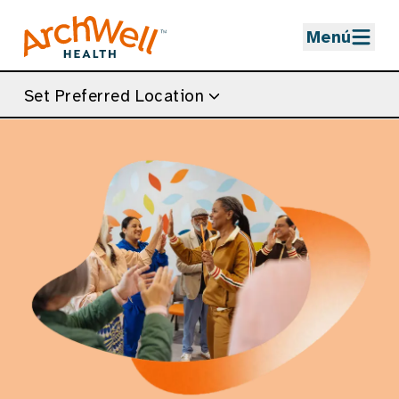
Skip to Main Content
Menú
Set Preferred Location