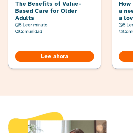
The Benefits of Value-
How 
Based Care for Older
a ne
Adults
a lo
5 Leer minuto
5 Le
Comunidad
Com
Lee ahora