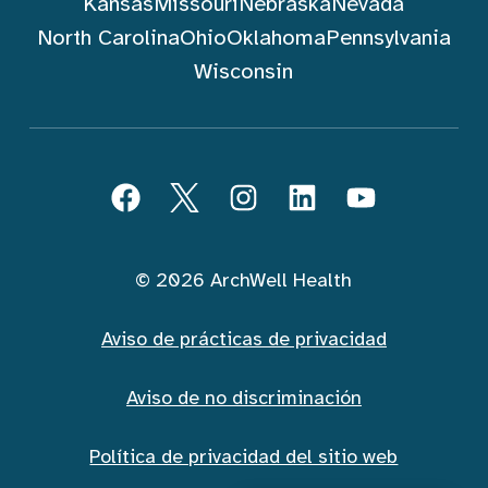
Kansas
Missouri
Nebraska
Nevada
North Carolina
Ohio
Oklahoma
Pennsylvania
Wisconsin
Seguir ArchWell Health (Español)
Facebook
Twitter
Instagram
LinkedIn
YouTube
© 2026 ArchWell Health
Aviso de prácticas de privacidad
Aviso de no discriminación
Política de privacidad del sitio web