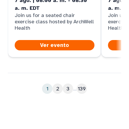
7 ago. | 08:00 a. m. - 08:30
7 ago. |
a. m. EDT
a. m. M
Join us for a seated chair
Join us f
exercise class hosted by ArchWell
exercise
Health
Health
Ver evento
1
2
3
...
139