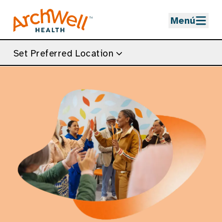
Skip to Main Content
Menú
Set Preferred Location