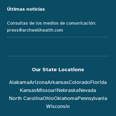
Últimas noticias
Consultas de los medios de comunicación:
press@archwellhealth.com
Our State Locations
Alabama
Arizona
Arkansas
Colorado
Florida
Kansas
Missouri
Nebraska
Nevada
North Carolina
Ohio
Oklahoma
Pennsylvania
Wisconsin