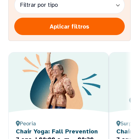
Aplicar filtros
Peoria
Surpris
Chair Yoga: Fall Prevention
Chair Y