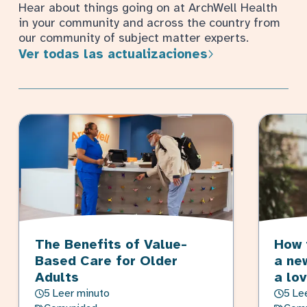
Hear about things going on at ArchWell Health
in your community and across the country from
our community of subject matter experts.
Ver todas las actualizaciones
The Benefits of Value-
How 
Based Care for Older
a ne
Adults
a lo
5 Leer minuto
5 Le