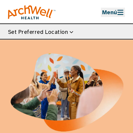
Skip to Main Content
Menú
Set Preferred Location