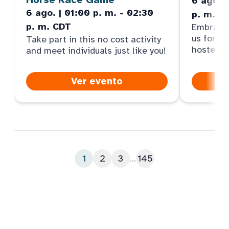
6 ago. |
6 ago. | 01:00 p. m. - 02:30
p. m. M
p. m. CDT
Embrace y
us for an
Take part in this no cost activity
hosted b
and meet individuals just like you!
Ver evento
1
2
3
...
145