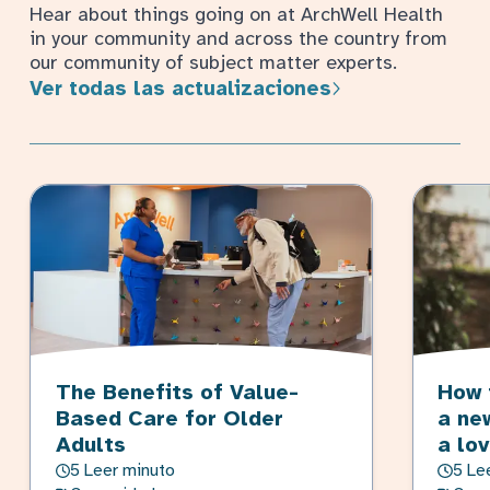
Hear about things going on at ArchWell Health
in your community and across the country from
our community of subject matter experts.
Ver todas las actualizaciones
The Benefits of Value-
How 
Based Care for Older
a ne
Adults
a lo
5 Leer minuto
5 Le