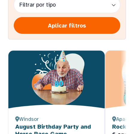
Aplicar filtros
Windsor
Apache
August Birthday Party and
Rock Pa
Horse Race Game