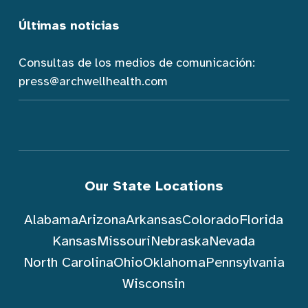
Últimas noticias
Consultas de los medios de comunicación:
press@archwellhealth.com
Our State Locations
Alabama
Arizona
Arkansas
Colorado
Florida
Kansas
Missouri
Nebraska
Nevada
North Carolina
Ohio
Oklahoma
Pennsylvania
Wisconsin