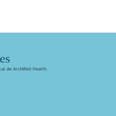
les
cal de ArchWell Health.