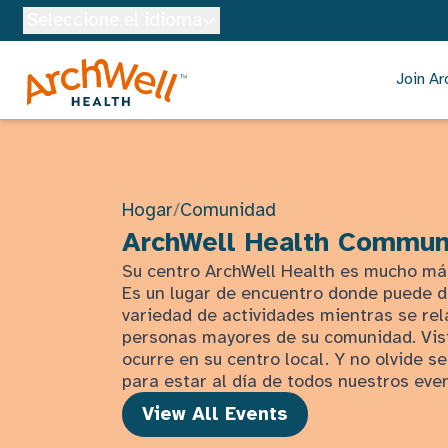
Skip to Main Content
Seleccione el idioma
Join Ar
Hogar
/
Comunidad
ArchWell Health Commun
Su centro ArchWell Health es mucho má
Es un lugar de encuentro donde puede d
variedad de actividades mientras se rel
personas mayores de su comunidad. Visí
ocurre en su centro local. Y no olvide 
para estar al día de todos nuestros eve
View All Events