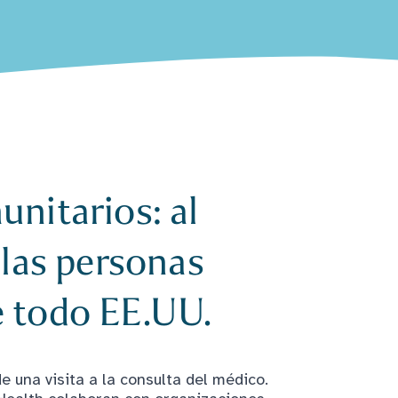
nitarios: al
 las personas
 todo EE.UU.
e una visita a la consulta del médico.