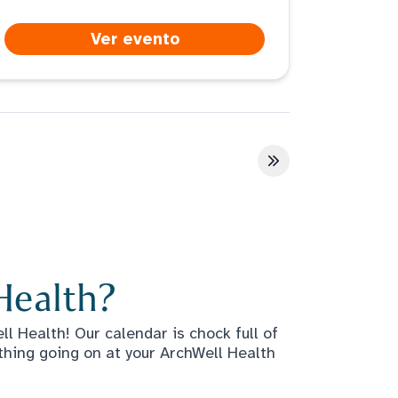
Ver evento
Última página
Health?
l Health! Our calendar is chock full of
thing going on at your ArchWell Health