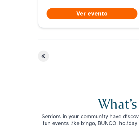
hope you can join the indoor
summer fun. Come take a tour,
Ver evento
meet the care team, play games,
enjoy a treat, and get the scoop on
ArchWell Health.
Primera página
What’s
Seniors in your community have discove
fun events like bingo, BUNCO, holiday