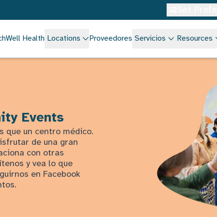
Set Pref
chWell Health
Locations
Proveedores
Servicios
Resources
ity Events
s que un centro médico.
isfrutar de una gran
aciona con otras
tenos y vea lo que
seguirnos en Facebook
ntos.