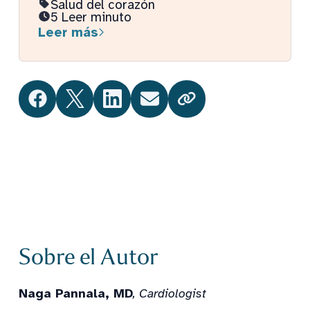
Salud del corazón
5 Leer minuto
Leer más
on Facebook
on Twitter
on LinkedIn
on Email
Copy Link
Sobre el Autor
Naga Pannala, MD
, Cardiologist