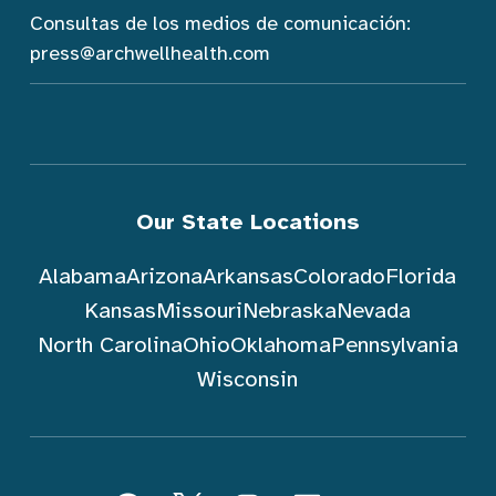
Consultas de los medios de comunicación:
press@archwellhealth.com
Our State Locations
Alabama
Arizona
Arkansas
Colorado
Florida
Kansas
Missouri
Nebraska
Nevada
North Carolina
Ohio
Oklahoma
Pennsylvania
Wisconsin
Seguir ArchWell Health (Español)