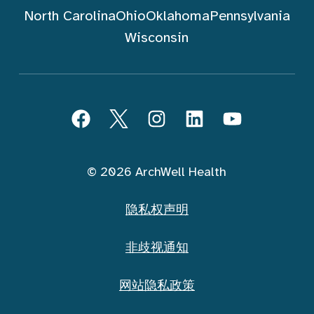
North Carolina
Ohio
Oklahoma
Pennsylvania
Wisconsin
跟随 ArchWell Health (中文)
Facebook
Twitter
Instagram
LinkedIn
YouTube
© 2026 ArchWell Health
隐私权声明
非歧视通知
网站隐私政策