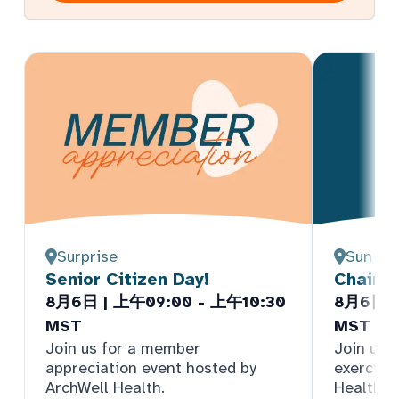
Surprise
Sun Cit
Senior Citizen Day!
Chair Y
8月6日 | 上午09:00 - 上午10:30
8月6日 |
MST
MST
Join us for a member
Join us f
appreciation event hosted by
exercise
ArchWell Health.
Health