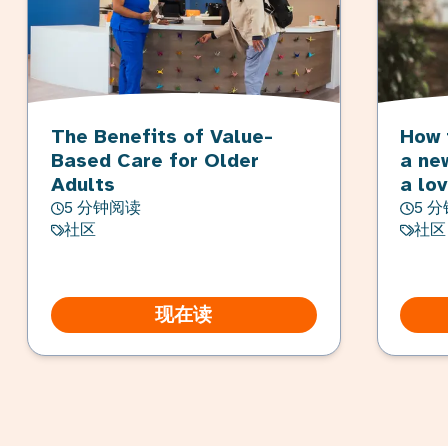
The Benefits of Value-
How 
Based Care for Older
a ne
Adults
a lo
5 分钟阅读
5 
社区
社区
现在读