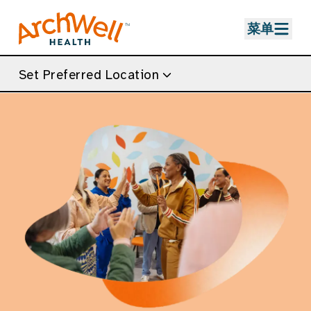
Skip to Main Content
菜单
Set Preferred Location