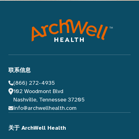
联系信息
(866) 272-4935
102 Woodmont Blvd
Nashville, Tennessee 37205
info@archwellhealth.com
关于 ArchWell Health