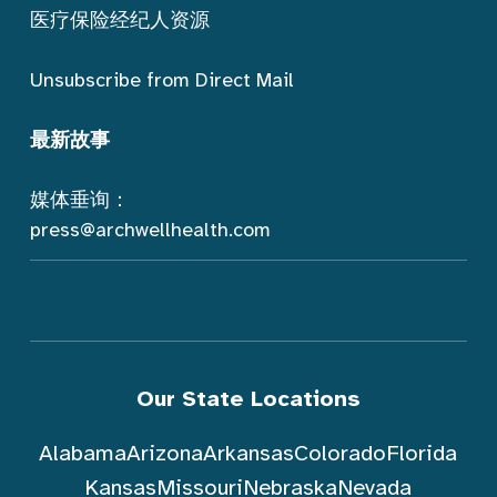
医疗保险经纪人资源
Unsubscribe from Direct Mail
最新故事
媒体垂询：
press@archwellhealth.com
Our State Locations
Alabama
Arizona
Arkansas
Colorado
Florida
Kansas
Missouri
Nebraska
Nevada