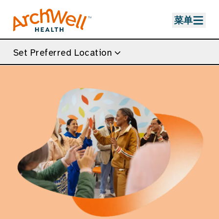
Skip to Main Content
菜单
Set Preferred Location