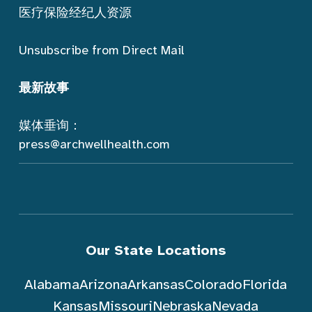
医疗保险经纪人资源
Unsubscribe from Direct Mail
最新故事
媒体垂询：
press@archwellhealth.com
Our State Locations
Alabama
Arizona
Arkansas
Colorado
Florida
Kansas
Missouri
Nebraska
Nevada