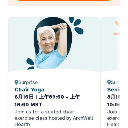
Surprise
Sun Cit
Chair Yoga
Senior
8月10日 | 上午09:00 - 上午
8月10日 
10:00 MST
10:00 
Join us for a seated chair
Join us f
exercise class hosted by ArchWell
exercise
Health
Health