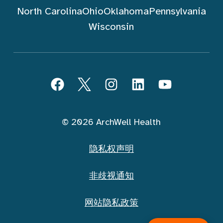
North Carolina
Ohio
Oklahoma
Pennsylvania
Wisconsin
跟随 ArchWell Health (中文)
Facebook
Twitter
Instagram
LinkedIn
YouTube
© 2026 ArchWell Health
隐私权声明
非歧视通知
网站隐私政策