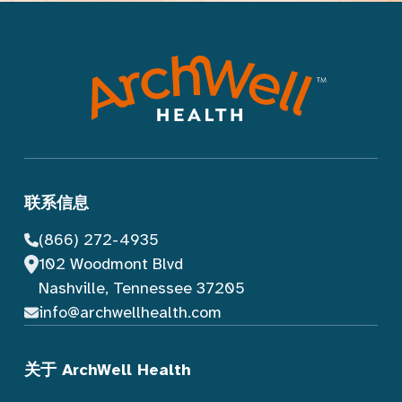
联系信息
(866) 272-4935
102 Woodmont Blvd
Nashville, Tennessee 37205
info@archwellhealth.com
关于 ArchWell Health