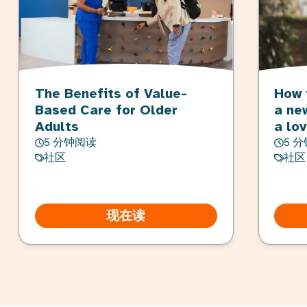
The Benefits of Value-
How 
Based Care for Older
a ne
Adults
a lo
5 分钟阅读
5 
社区
社区
现在读