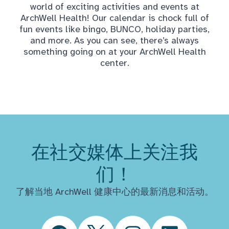
world of exciting activities and events at
ArchWell Health! Our calendar is chock full of
fun events like bingo, BUNCO, holiday parties,
and more. As you can see, there’s always
something going on at your ArchWell Health
center.
在社交媒体上关注我
们！
了解当地 ArchWell 健康中心的最新消息和活动。