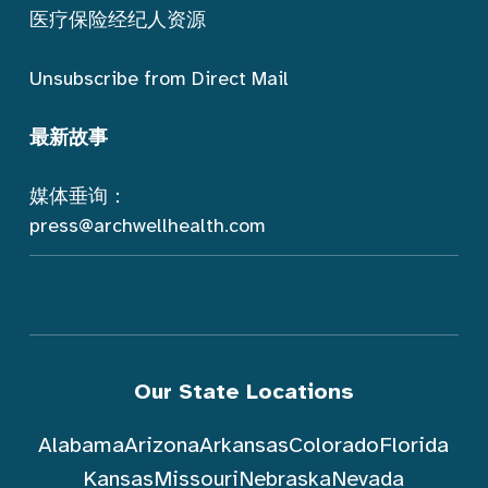
医疗保险经纪人资源
Unsubscribe from Direct Mail
最新故事
媒体垂询：
press@archwellhealth.com
Our State Locations
Alabama
Arizona
Arkansas
Colorado
Florida
Kansas
Missouri
Nebraska
Nevada