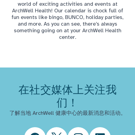
world of exciting activities and events at
ArchWell Health! Our calendar is chock full of
fun events like bingo, BUNCO, holiday parties,
and more. As you can see, there’s always
something going on at your ArchWell Health
center.
在社交媒体上关注我
们！
了解当地 ArchWell 健康中心的最新消息和活动。