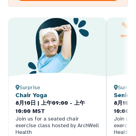
Surprise
Sun Cit
Chair Yoga
Senior
8月10日 | 上午09:00 - 上午
8月10日 
10:00 MST
10:00 
Join us for a seated chair
Join us f
exercise class hosted by ArchWell
exercise
Health
Health