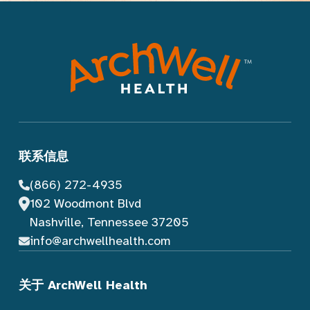
联系信息
(866) 272-4935
102 Woodmont Blvd
Nashville, Tennessee 37205
info@archwellhealth.com
关于 ArchWell Health