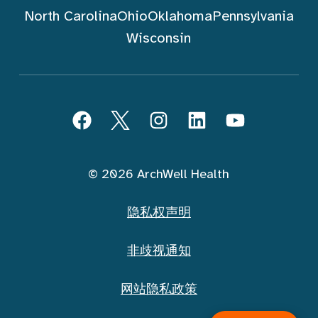
North Carolina
Ohio
Oklahoma
Pennsylvania
Wisconsin
跟随 ArchWell Health (中文)
Facebook
Twitter
Instagram
LinkedIn
YouTube
© 2026 ArchWell Health
隐私权声明
非歧视通知
网站隐私政策