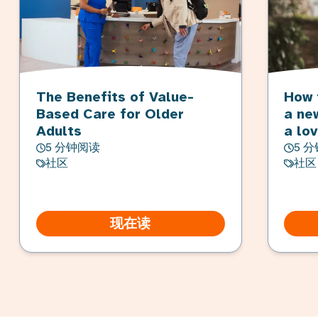
The Benefits of Value-
How 
Based Care for Older
a ne
Adults
a lo
5 分钟阅读
5 
社区
社区
现在读