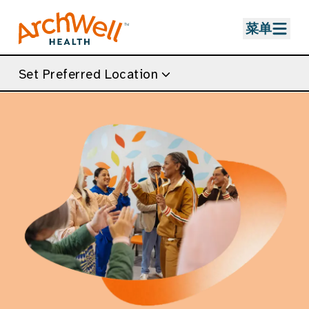
Skip to Main Content
菜单
Set Preferred Location