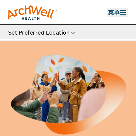
Skip to Main Content
菜单
Set Preferred Location