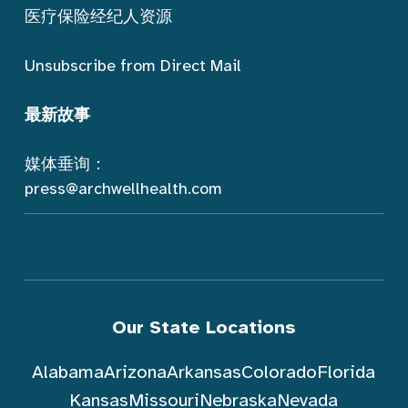
医疗保险经纪人资源
Unsubscribe from Direct Mail
最新故事
媒体垂询：
press@archwellhealth.com
Our State Locations
Alabama
Arizona
Arkansas
Colorado
Florida
Kansas
Missouri
Nebraska
Nevada