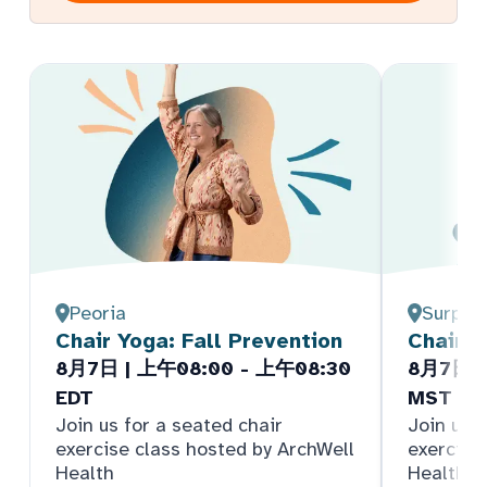
Peoria
Surpris
Chair Yoga: Fall Prevention
Chair Y
8月7日 | 上午08:00 - 上午08:30
8月7日 |
EDT
MST
Join us for a seated chair
Join us f
exercise class hosted by ArchWell
exercise
Health
Health