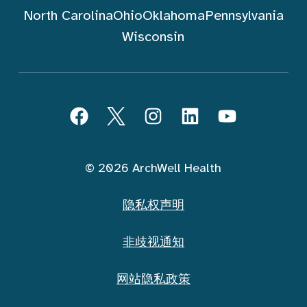
North Carolina
Ohio
Oklahoma
Pennsylvania
Wisconsin
跟随 ArchWell Health (中文)
Facebook
Twitter
Instagram
LinkedIn
YouTube
© 2026 ArchWell Health
隐私权声明
非歧视通知
网站隐私政策