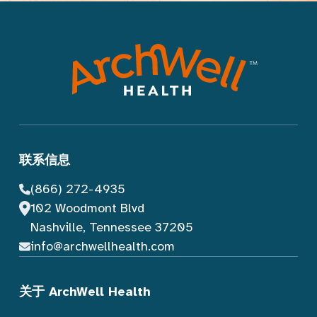
联系信息
(866) 272-4935
102 Woodmont Blvd
Nashville, Tennessee 37205
info@archwellhealth.com
关于 ArchWell Health