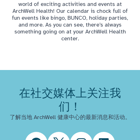
world of exciting activities and events at
ArchWell Health! Our calendar is chock full of
fun events like bingo, BUNCO, holiday parties,
and more. As you can see, there’s always
something going on at your ArchWell Health
center.
在社交媒体上关注我
们！
了解当地 ArchWell 健康中心的最新消息和活动。