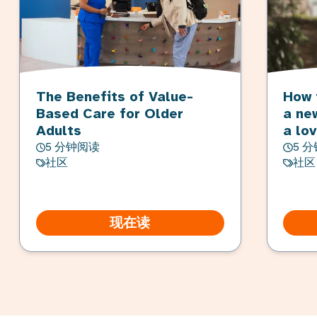
The Benefits of Value-
How 
Based Care for Older
a ne
Adults
a lo
5 分钟阅读
5 
社区
社区
现在读