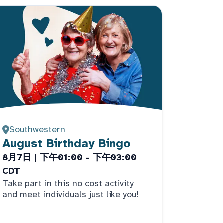
Southwestern
August Birthday Bingo
8月7日 | 下午01:00 - 下午03:00
CDT
Take part in this no cost activity
and meet individuals just like you!