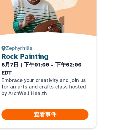
Zephyrhills
Rock Painting
8月7日 | 下午01:00 - 下午02:00
EDT
Embrace your creativity and join us
for an arts and crafts class hosted
by ArchWell Health
查看事件