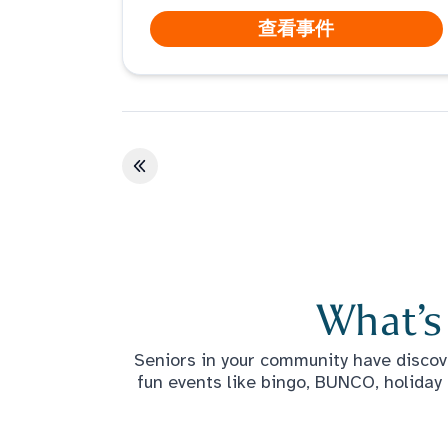
查看事件
第一页
What’s
Seniors in your community have discove
fun events like bingo, BUNCO, holiday