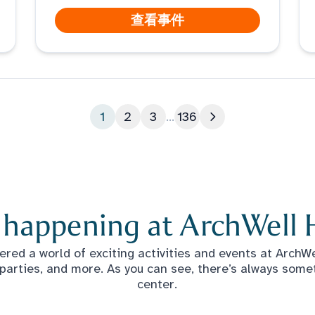
查看事件
1
2
3
...
136
下一页
 happening at ArchWell 
red a world of exciting activities and events at ArchWel
 parties, and more. As you can see, there’s always some
center.