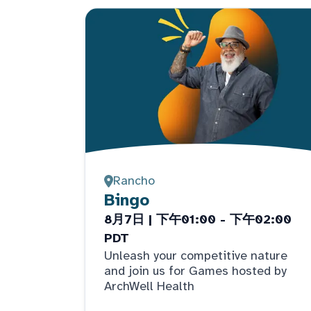
Rancho
Bingo
8月7日 | 下午01:00 - 下午02:00
PDT
Unleash your competitive nature
and join us for Games hosted by
ArchWell Health