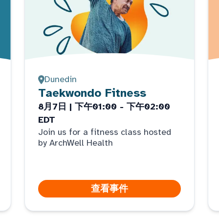
Dunedin
Taekwondo Fitness
8月7日 | 下午01:00 - 下午02:00
EDT
Join us for a fitness class hosted
by ArchWell Health
查看事件