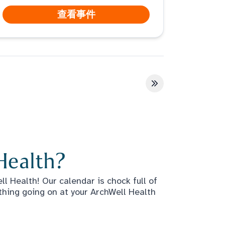
查看事件
最后一页
Health?
l Health! Our calendar is chock full of
thing going on at your ArchWell Health