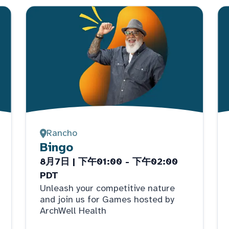
Rancho
Bingo
8月7日 | 下午01:00 - 下午02:00
PDT
Unleash your competitive nature
and join us for Games hosted by
ArchWell Health