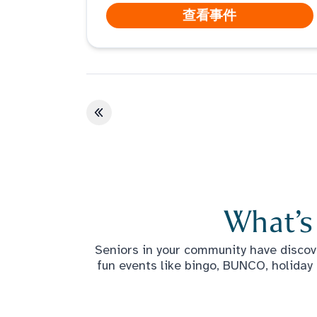
查看事件
第一页
What’s
Seniors in your community have discove
fun events like bingo, BUNCO, holiday