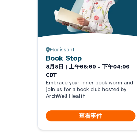
Florissant
Book Stop
8月8日 | 上午08:00 - 下午04:00
CDT
Embrace your inner book worm and
join us for a book club hosted by
ArchWell Health
查看事件