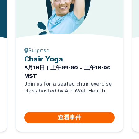
Surprise
Chair Yoga
8月10日 | 上午09:00 - 上午10:00
MST
Join us for a seated chair exercise
class hosted by ArchWell Health
查看事件