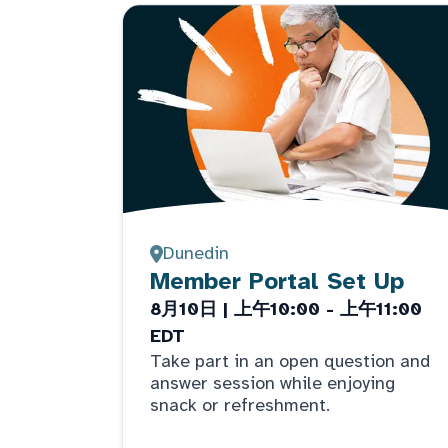
Dunedin
Member Portal Set Up
8月10日 | 上午10:00 - 上午11:00
EDT
Take part in an open question and
answer session while enjoying
snack or refreshment.