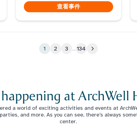
查看事件
1
2
3
...
134
下一页
 happening at ArchWell 
red a world of exciting activities and events at ArchWel
 parties, and more. As you can see, there’s always some
center.