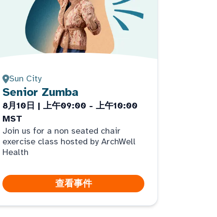
Sun City
Senior Zumba
8月10日 | 上午09:00 - 上午10:00
MST
Join us for a non seated chair
exercise class hosted by ArchWell
Health
查看事件