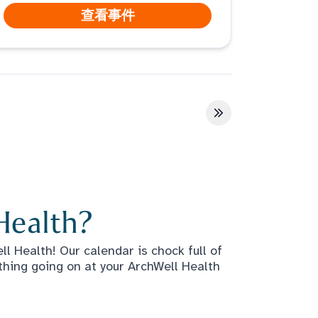
查看事件
最后一页
Health?
l Health! Our calendar is chock full of
thing going on at your ArchWell Health