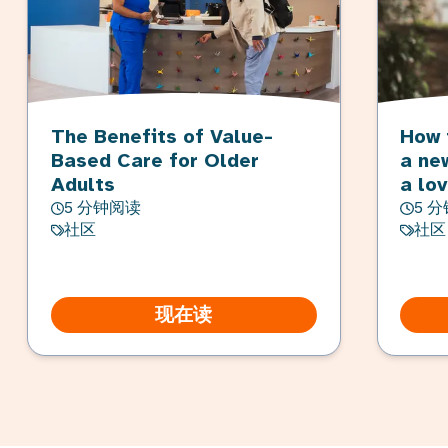
The Benefits of Value-
How 
Based Care for Older
a ne
Adults
a lo
5 分钟阅读
5 
社区
社区
现在读