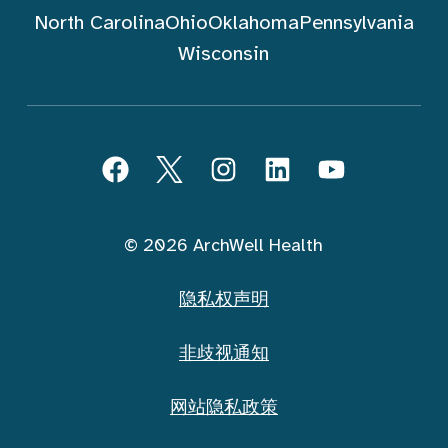
North Carolina
Ohio
Oklahoma
Pennsylvania
Wisconsin
跟随 ArchWell Health (中文)
Facebook
Twitter
Instagram
LinkedIn
YouTube
© 2026 ArchWell Health
隐私权声明
非歧视通知
网站隐私政策