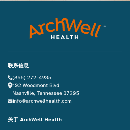
联系信息
(866) 272-4935
102 Woodmont Blvd
Nashville, Tennessee 37205
info@archwellhealth.com
关于 ArchWell Health