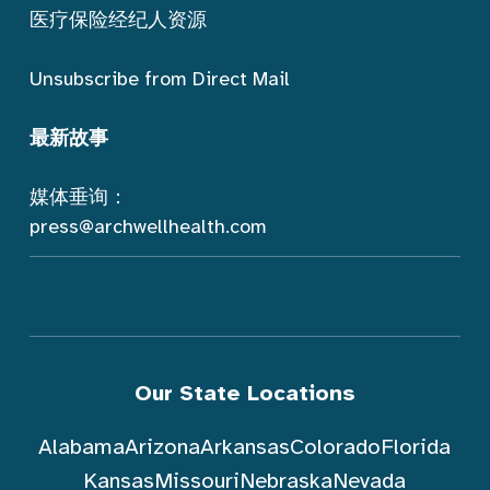
医疗保险经纪人资源
Unsubscribe from Direct Mail
最新故事
媒体垂询：
press@archwellhealth.com
Our State Locations
Alabama
Arizona
Arkansas
Colorado
Florida
Kansas
Missouri
Nebraska
Nevada