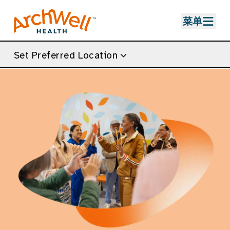
Skip to Main Content
菜单
Set Preferred Location