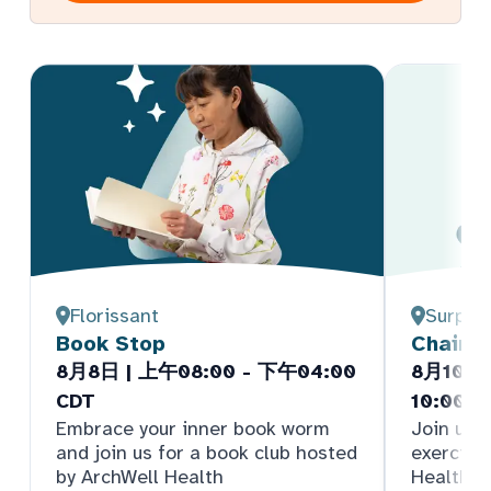
Florissant
Surpris
Book Stop
Chair Y
8月8日 | 上午08:00 - 下午04:00
8月10日 
CDT
10:00 
Embrace your inner book worm
Join us f
and join us for a book club hosted
exercise
by ArchWell Health
Health