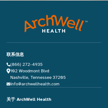
联系信息
(866) 272-4935
102 Woodmont Blvd
Nashville, Tennessee 37205
info@archwellhealth.com
关于 ArchWell Health