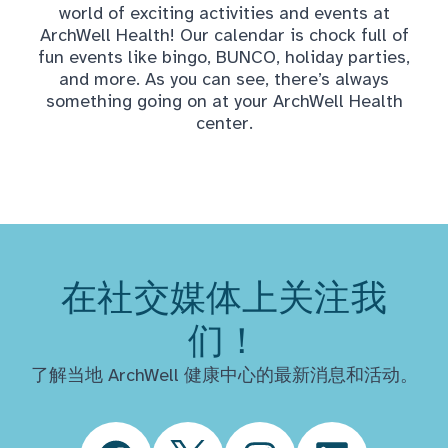
world of exciting activities and events at
ArchWell Health! Our calendar is chock full of
fun events like bingo, BUNCO, holiday parties,
and more. As you can see, there’s always
something going on at your ArchWell Health
center.
在社交媒体上关注我
们！
了解当地 ArchWell 健康中心的最新消息和活动。