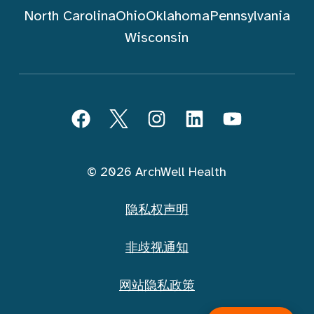
North Carolina
Ohio
Oklahoma
Pennsylvania
Wisconsin
跟随 ArchWell Health (中文)
Facebook
Twitter
Instagram
LinkedIn
YouTube
© 2026 ArchWell Health
隐私权声明
非歧视通知
网站隐私政策