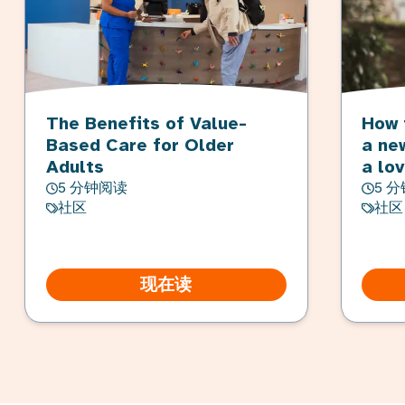
The Benefits of Value-
How 
Based Care for Older
a ne
Adults
a lo
5 分钟阅读
5 
社区
社区
现在读