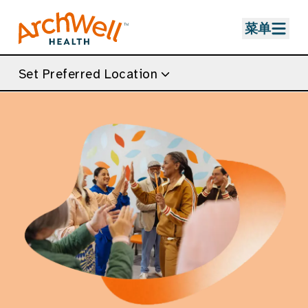
Skip to Main Content
菜单
Set Preferred Location