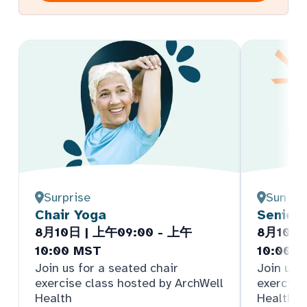
Surprise
Sun Cit
Chair Yoga
Senior
8月10日 | 上午09:00 - 上午
8月10日 
10:00 MST
10:00 
Join us for a seated chair
Join us f
exercise class hosted by ArchWell
exercise
Health
Health