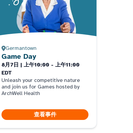
Germantown
Game Day
8月7日 | 上午10:00 - 上午11:00
EDT
Unleash your competitive nature
and join us for Games hosted by
ArchWell Health
查看事件