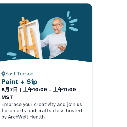
East Tucson
Paint + Sip
8月7日 | 上午10:00 - 上午11:00
MST
Embrace your creativity and join us
for an arts and crafts class hosted
by ArchWell Health