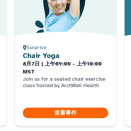
Surprise
Chair Yoga
8月7日 | 上午09:00 - 上午10:00
MST
Join us for a seated chair exercise
class hosted by ArchWell Health
查看事件