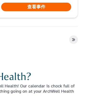
查看事件
最后一页
Health?
l Health! Our calendar is chock full of
thing going on at your ArchWell Health