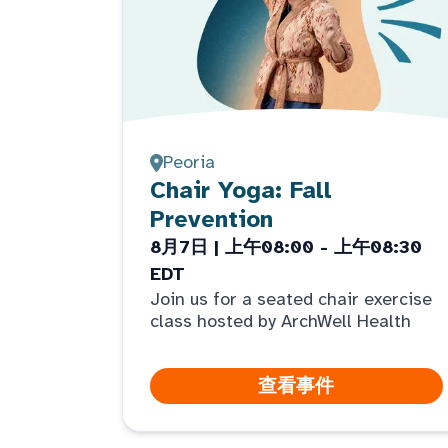
Peoria
Chair Yoga: Fall
Prevention
8月7日 | 上午08:00 - 上午08:30
EDT
Join us for a seated chair exercise
class hosted by ArchWell Health
查看事件