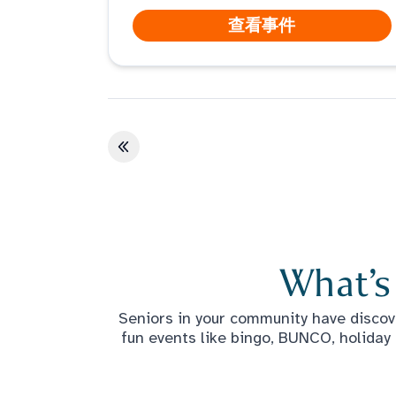
查看事件
第一页
What’s
Seniors in your community have discove
fun events like bingo, BUNCO, holiday