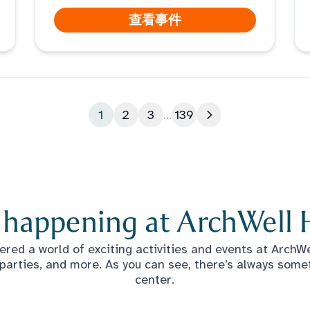
查看事件
1
2
3
...
139
下一页
 happening at ArchWell 
red a world of exciting activities and events at ArchWel
 parties, and more. As you can see, there’s always some
center.