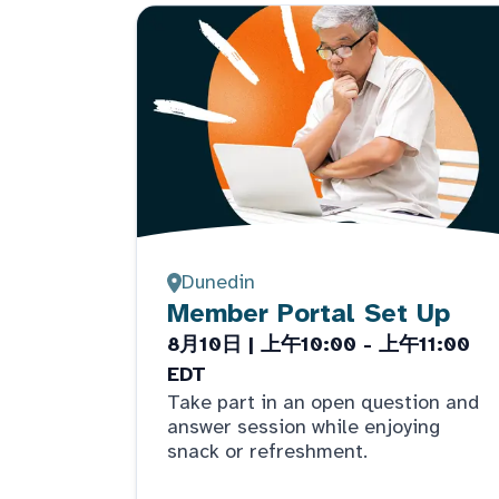
Dunedin
Member Portal Set Up
8月10日 | 上午10:00 - 上午11:00
EDT
Take part in an open question and
answer session while enjoying
snack or refreshment.