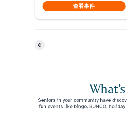
查看事件
第一页
What’s
Seniors in your community have discove
fun events like bingo, BUNCO, holiday