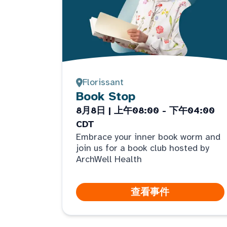
Florissant
Book Stop
8月8日 | 上午08:00 - 下午04:00
CDT
Embrace your inner book worm and
join us for a book club hosted by
ArchWell Health
查看事件