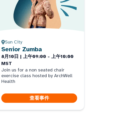
Sun City
Senior Zumba
8月10日 | 上午09:00 - 上午10:00
MST
Join us for a non seated chair
exercise class hosted by ArchWell
Health
查看事件