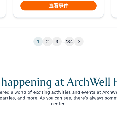
查看事件
1
2
3
...
134
下一页
 happening at ArchWell 
red a world of exciting activities and events at ArchWel
 parties, and more. As you can see, there’s always some
center.