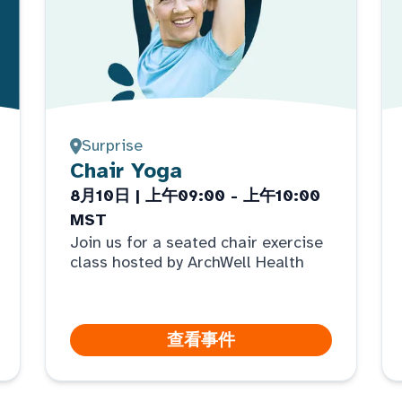
Surprise
Chair Yoga
8月10日 | 上午09:00 - 上午10:00
MST
Join us for a seated chair exercise
class hosted by ArchWell Health
查看事件