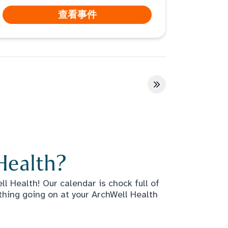
查看事件
最后一页
Health?
l Health! Our calendar is chock full of
thing going on at your ArchWell Health