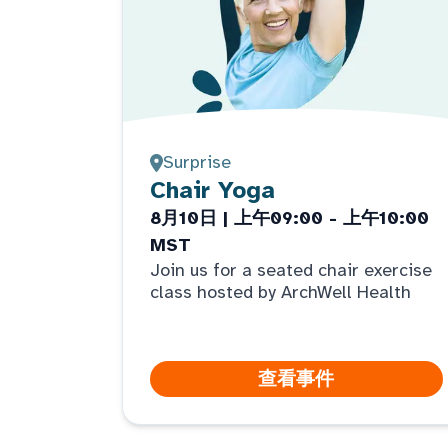
Surprise
Chair Yoga
8月10日 | 上午09:00 - 上午10:00
MST
Join us for a seated chair exercise
class hosted by ArchWell Health
查看事件