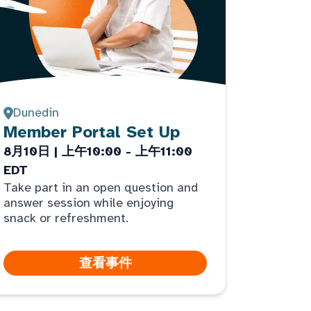
Dunedin
Member Portal Set Up
8月10日 | 上午10:00 - 上午11:00
EDT
Take part in an open question and
answer session while enjoying
snack or refreshment.
查看事件