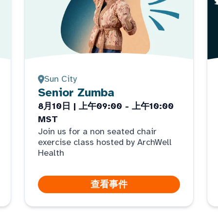
Sun City
Senior Zumba
8月10日 | 上午09:00 - 上午10:00
MST
Join us for a non seated chair
exercise class hosted by ArchWell
Health
查看事件