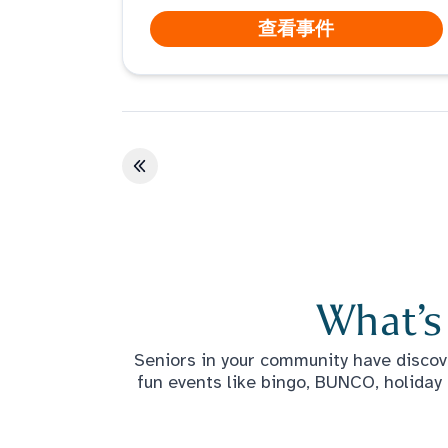
查看事件
第一页
What’s
Seniors in your community have discove
fun events like bingo, BUNCO, holiday