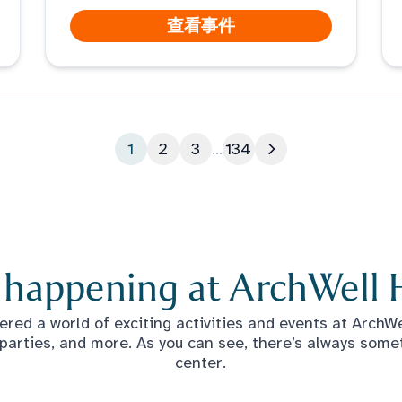
查看事件
1
2
3
...
134
下一页
 happening at ArchWell 
red a world of exciting activities and events at ArchWel
 parties, and more. As you can see, there’s always some
center.