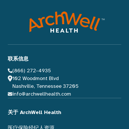
联系信息
(866) 272-4935
102 Woodmont Blvd
Nashville, Tennessee 37205
info@archwellhealth.com
关于 ArchWell Health
医疗保险经纪人资源