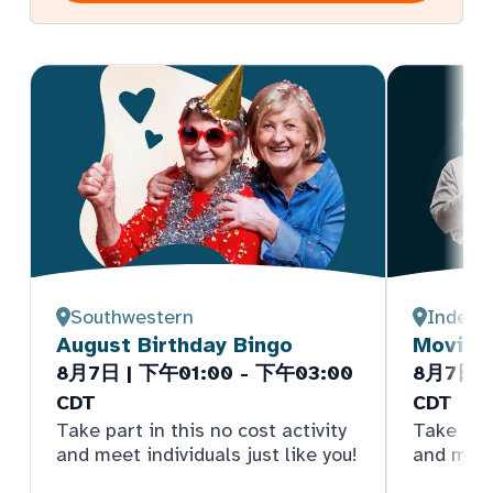
Southwestern
Indepe
August Birthday Bingo
Movie 
8月7日 | 下午01:00 - 下午03:00
8月7日 |
CDT
CDT
Take part in this no cost activity
Take part
and meet individuals just like you!
and meet 