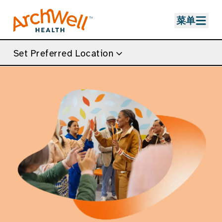
Skip to Main Content
菜单
Set Preferred Location