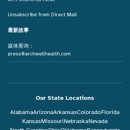
Unsubscribe from Direct Mail
最新故事
媒体垂询：
press@archwellhealth.com
Our State Locations
Alabama
Arizona
Arkansas
Colorado
Florida
Kansas
Missouri
Nebraska
Nevada