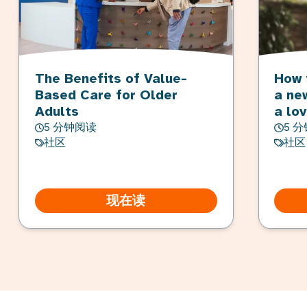
The Benefits of Value-
How 
Based Care for Older
a ne
Adults
a lo
5 分钟阅读
5 
社区
社区
现在读