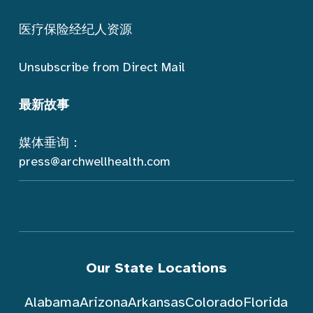
医疗保险经纪人资源
Unsubscribe from Direct Mail
最新故事
媒体垂询：
press@archwellhealth.com
Our State Locations
Alabama
Arizona
Arkansas
Colorado
Florida