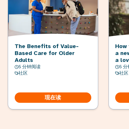
The Benefits of Value-
How 
Based Care for Older
a ne
Adults
a lo
5 分钟阅读
5 
社区
社区
现在读