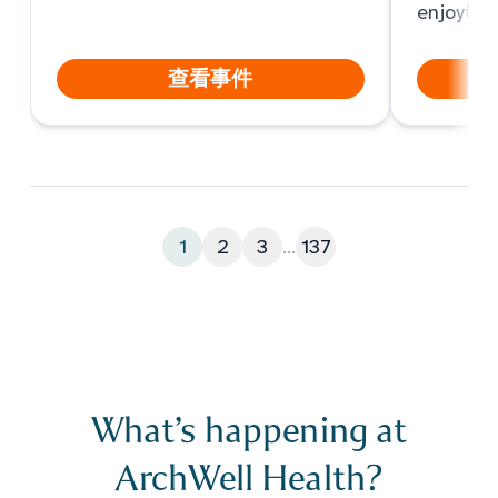
enjoying
查看事件
1
2
3
...
137
What’s happening at
ArchWell Health?