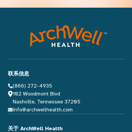
联系信息
(866) 272-4935
102 Woodmont Blvd
Nashville, Tennessee 37205
info@archwellhealth.com
关于 ArchWell Health