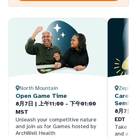
North Mountain
Zephyrh
Open Game Time
Care Pa
Semina
8月7日 | 上午11:00 - 下午01:00
8月7日 |
MST
EDT
Unleash your competitive nature
and join us for Games hosted by
Take par
ArchWell Health
and answ