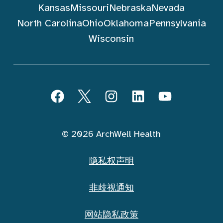
Kansas
Missouri
Nebraska
Nevada
North Carolina
Ohio
Oklahoma
Pennsylvania
Wisconsin
跟随 ArchWell Health (中文)
Facebook
Twitter
Instagram
LinkedIn
YouTube
© 2026 ArchWell Health
隐私权声明
非歧视通知
网站隐私政策