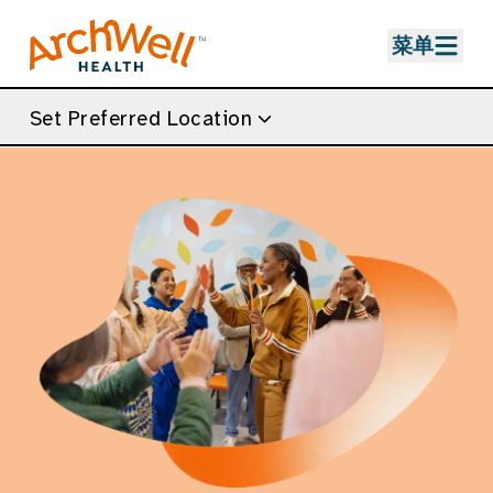
Skip to Main Content
菜单
Set Preferred Location