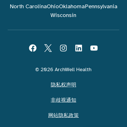
North Carolina
Ohio
Oklahoma
Pennsylvania
Wisconsin
跟随 ArchWell Health (中文)
Facebook
Twitter
Instagram
LinkedIn
YouTube
© 2026 ArchWell Health
隐私权声明
非歧视通知
网站隐私政策