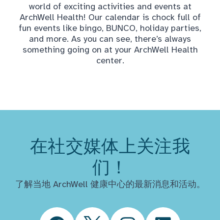
world of exciting activities and events at
ArchWell Health! Our calendar is chock full of
fun events like bingo, BUNCO, holiday parties,
and more. As you can see, there’s always
something going on at your ArchWell Health
center.
在社交媒体上关注我
们！
了解当地 ArchWell 健康中心的最新消息和活动。