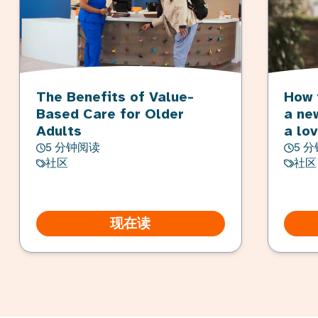
The Benefits of Value-
How 
Based Care for Older
a ne
Adults
a lo
5 分钟阅读
5 
社区
社区
现在读