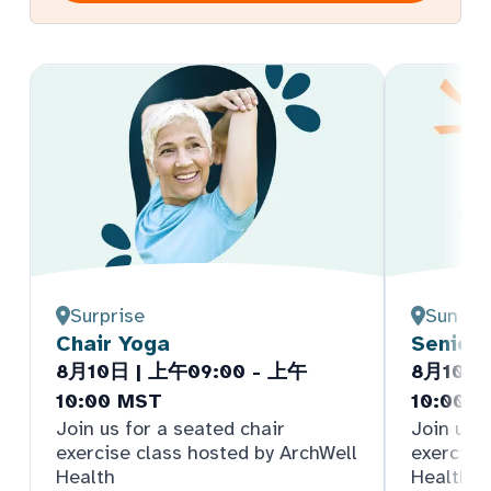
Surprise
Sun Cit
Chair Yoga
Senior
8月10日 | 上午09:00 - 上午
8月10日 
10:00 MST
10:00 
Join us for a seated chair
Join us f
exercise class hosted by ArchWell
exercise
Health
Health