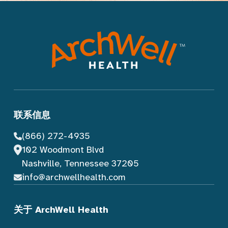
联系信息
(866) 272-4935
102 Woodmont Blvd
Nashville, Tennessee 37205
info@archwellhealth.com
关于 ArchWell Health