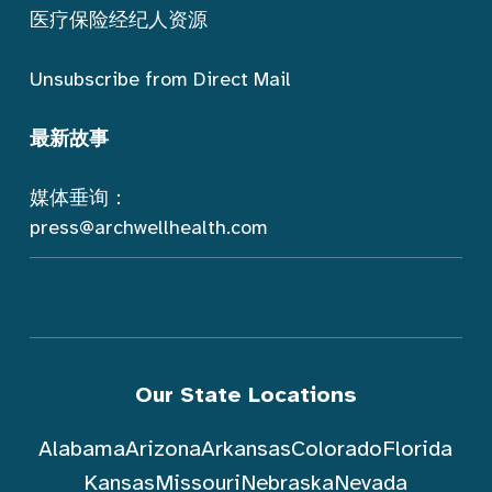
医疗保险经纪人资源
Unsubscribe from Direct Mail
最新故事
媒体垂询：
press@archwellhealth.com
Our State Locations
Alabama
Arizona
Arkansas
Colorado
Florida
Kansas
Missouri
Nebraska
Nevada