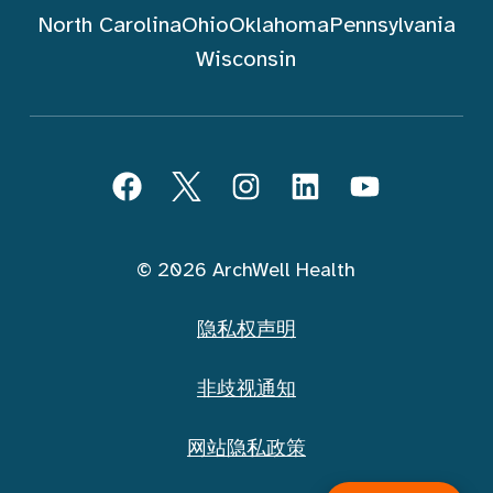
North Carolina
Ohio
Oklahoma
Pennsylvania
Wisconsin
跟随 ArchWell Health (中文)
Facebook
Twitter
Instagram
LinkedIn
YouTube
© 2026 ArchWell Health
隐私权声明
非歧视通知
网站隐私政策