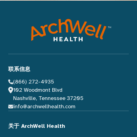
联系信息
(866) 272-4935
102 Woodmont Blvd
Nashville, Tennessee 37205
info@archwellhealth.com
关于 ArchWell Health