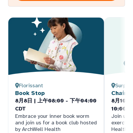
Florissant
Surpris
Book Stop
Chair Y
8月8日 | 上午08:00 - 下午04:00
8月10日 
CDT
10:00 
Embrace your inner book worm
Join us f
and join us for a book club hosted
exercise
by ArchWell Health
Health