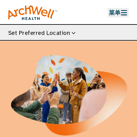
Skip to Main Content
菜单
Set Preferred Location