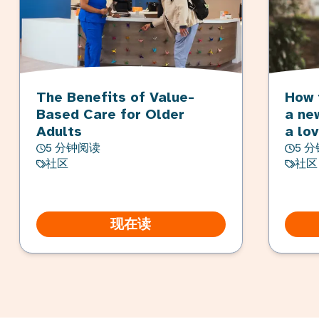
The Benefits of Value-
How 
Based Care for Older
a ne
Adults
a lo
5 分钟阅读
5 
社区
社区
现在读