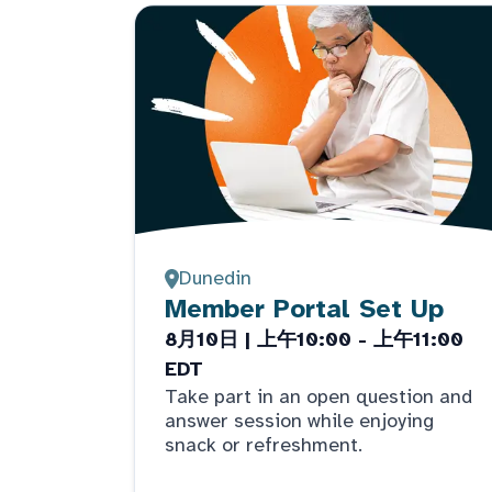
Dunedin
Member Portal Set Up
8月10日 | 上午10:00 - 上午11:00
EDT
Take part in an open question and
answer session while enjoying
snack or refreshment.