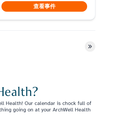
查看事件
最后一页
Health?
l Health! Our calendar is chock full of
thing going on at your ArchWell Health