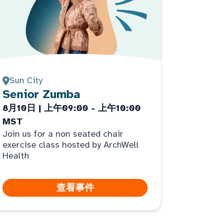
Sun City
Senior Zumba
8月10日 | 上午09:00 - 上午10:00
MST
Join us for a non seated chair
exercise class hosted by ArchWell
Health
查看事件