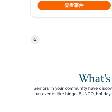
查看事件
第一页
What’s
Seniors in your community have discove
fun events like bingo, BUNCO, holiday