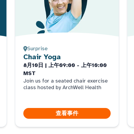
Surprise
Chair Yoga
8月10日 | 上午09:00 - 上午10:00
MST
Join us for a seated chair exercise
class hosted by ArchWell Health
查看事件