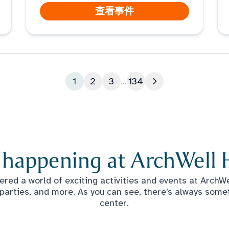
查看事件
1
2
3
...
134
下一页
 happening at ArchWell 
red a world of exciting activities and events at ArchWel
 parties, and more. As you can see, there’s always some
center.