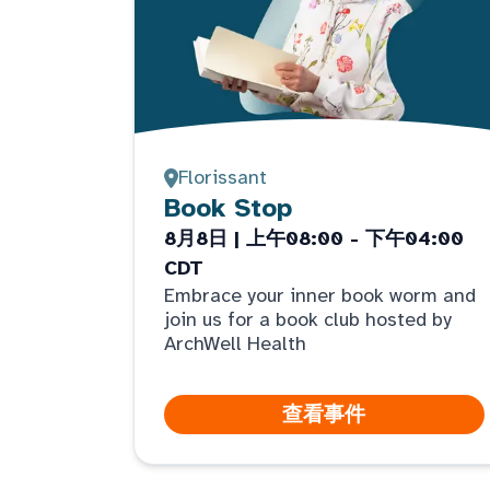
Florissant
Book Stop
8月8日 | 上午08:00 - 下午04:00
CDT
Embrace your inner book worm and
join us for a book club hosted by
ArchWell Health
查看事件